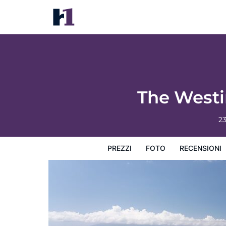
The Westin Maui Resort & Spa, Ka'anapali
Prezzi
Foto
Recensioni
Mappa
L'hotel e i suoi s
The Westi
2
PREZZI
FOTO
RECENSIONI