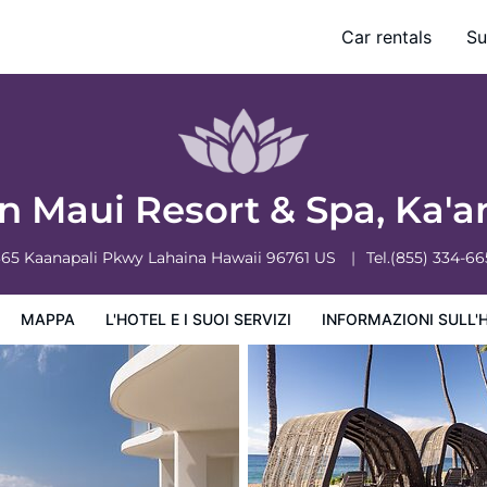
Car rentals
Su
ervizi
Informazioni sull'hotel
Condizioni dell'hotel
n Maui Resort & Spa, Ka'a
365 Kaanapali Pkwy
Lahaina
Hawaii
96761
US
Tel.
(855) 334-6
MAPPA
L'HOTEL E I SUOI SERVIZI
INFORMAZIONI SULL'