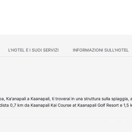
L'HOTEL E I SUOI SERVIZI
INFORMAZIONI SULL'HOTEL
, Ka'anapali a Kaanapali, ti troverai in una struttura sulla spiaggia
ia dista 0,7 km da Kaanapali Kai Course at Kaanapali Golf Resort e 1,5
zionata della struttura, complete di docking station per iPod e TV L
 sono dotate di lanai. La connessione Internet via cavo gratuita ti co