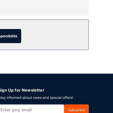
ugacapelli.
so. Il divertimento è assicurato grazie ad
Questo hotel dispone, inoltre, di servizi di
sponibilità
aiana; oppure, resta in stanza e approfittarne per
fetteria. Desideri rilassarti con un drink
amento tutti i giorni dalle ore 07:00 alle ore
ggio a secco. Stai pianificando un evento a
ioni. Potrai usufruire di una navetta da e per
Sign Up for Newsletter
tay informed about news and special offers!
Subscribe