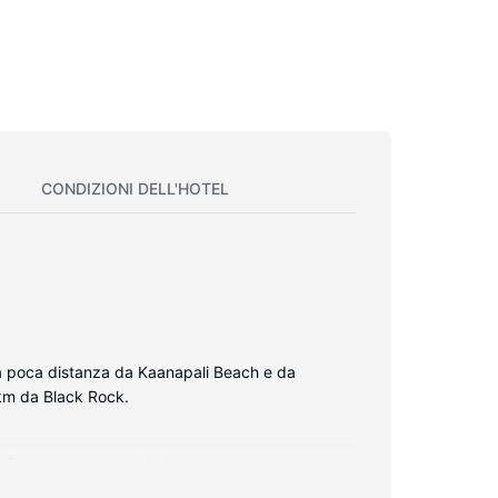
CONDIZIONI DELL'HOTEL
, a poca distanza da Kaanapali Beach e da
 km da Black Rock.
ED. Grazie ad un comodo letto con materasso a
nsente di restare in contatto con il mondo, mentre