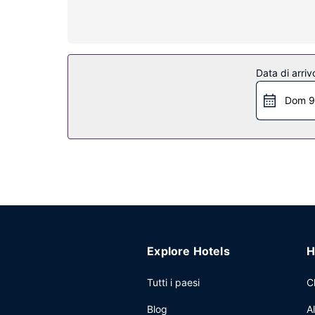
la TV con canali via cavo è l'ideale per conceders
Attrattive della proprietà
Rilassati presso la spa con servizi completi, dove
un'ampia gamma di servizi, che include 3 piscine a
Data di arriv
concierge, negozi di articoli da regalo/edicole e 
Dom 9
Ristorante
Puoi gustare gustose specialità da Waicoco, uno de
rilassarti, visto che c'è un servizio in camera 24 o
rinfrescante? Troverai un bar a bordo piscina e 2
11:00.
Altre attrattive
Potrai usufruire di un business center aperto 24 
Kaanapali? Presso un hotel avrai a disposizione 3
l'aeroporto 24 ore su 24 a pagamento; inoltre, in
Explore Hotels
H
Tutti i paesi
C
Blog
A