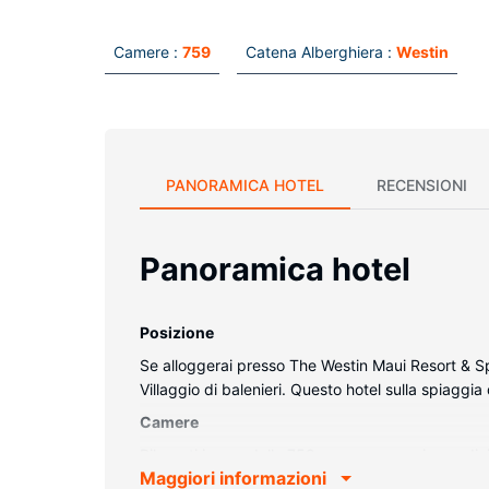
Camere :
759
Catena Alberghiera :
Westin
PANORAMICA HOTEL
RECENSIONI
Panoramica hotel
Posizione
Se alloggerai presso The Westin Maui Resort & Spa
Villaggio di balenieri. Questo hotel sulla spiagg
Camere
Rilassati in una delle 759 camere con aria condi
Maggiori informazioni
doppio strato dormirai sonni tranquilli. Le camere