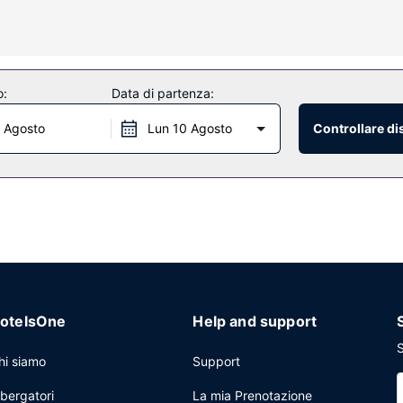
i un po' di svago. I bagni dispongono di set di cortesia firmati e asci
 ti attendono massaggi, trattamenti per il corpo e trattamenti per il vi
ll'aperto, uno scivolo acquaticoe una palestra aperta giorno e notte. 
o:
Data di partenza:
un salone di parrucchiere.
 Agosto
Lun 10 Agosto
Controllare di
i 2 ristoranti ristoranti presso un hotel, specializzato in cucina haw
re su 24. Altrimenti puoi assaggiare gli stuzzichini preparati al bar/caf
 bar/lounge. La colazione preparata su ordinazione è disponibile a pag
ore su 24, check-out veloce e un pratico servizio di lavanderia e lava
65 metri quadrati di spazio con un'area per conferenze e 20 sale riun
 loco troverai il un parcheggio (a pagamento).
otelsOne
Help and support
S
hi siamo
Support
lbergatori
La mia Prenotazione