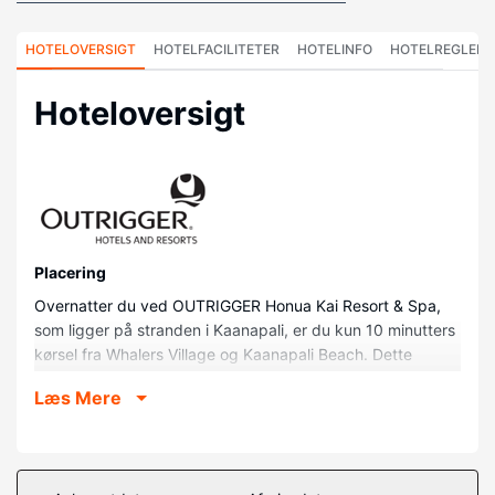
HOTELOVERSIGT
HOTELFACILITETER
HOTELINFO
HOTELREGLER
Hoteloversigt
Placering
Overnatter du ved OUTRIGGER Honua Kai Resort & Spa,
som ligger på stranden i Kaanapali, er du kun 10 minutters
kørsel fra Whalers Village og Kaanapali Beach. Dette
lejlighedshotel ved stranden ligger 6,9 km fra Napili Bay
Læs Mere
og 0,7 km fra Keka'a Beach.
Værelser
Føl dig hjemme i et af de 206 værelser, der indeholder
køkken med køleskab/fryser i fuld størrelse og ovn.