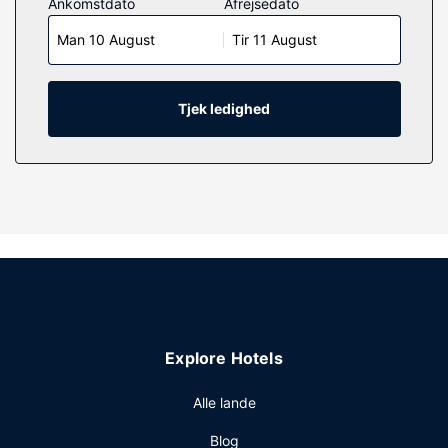
Ankomstdato
Afrejsedato
Værelserne har privat møbleret hawaiiansk terrasse. Et
Man 10 August
Tir 11 August
fladskærms-tv med kabelkanaler sørger for
underholdningen, og der tilbydes desuden en dvd-
afspiller. Faciliteter inkluderer pengeskabe og
mikrobølgeovne, samt telefoner med gratis lokalopkald.
Tjek ledighed
Ejendomsfacilitet
Tag en dukkert i en af de 4 udendørs swimmingpools, eller
nyd de andre rekreative faciliteter, inklusive en Lazy River
og en vandrutsjebane. Dette lejlighedshotel tilbyder
desuden concierge-tjenester og gasgrill.
Restaurant
Få stillet sulten på Duke's Beach House, en
familierestaurant ved stranden, hvor du kan nyde en drink
i baren/loungen. Du kan også spise på stedets
Explore Hotels
kaffebar/café. Fuld morgenmad serveres på hverdage fra
kl. 07.30 til kl. 11.00 og i weekenderne fra kl. 07.30 til kl.
Alle lande
12.00 mod et gebyr.
Andre faciliteter
Blog