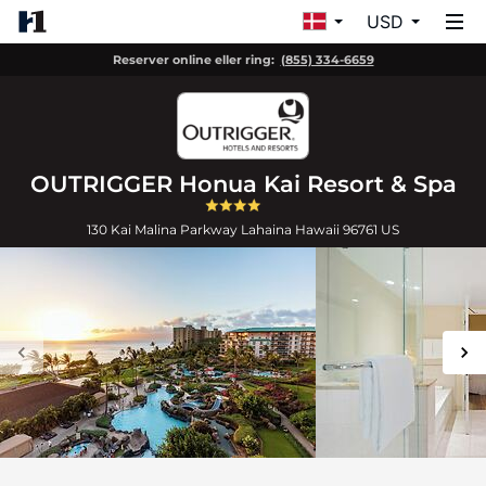
USD
Reserver online eller ring:
(855) 334-6659
OUTRIGGER Honua Kai Resort & Spa
130 Kai Malina Parkway
Lahaina
Hawaii
96761
US