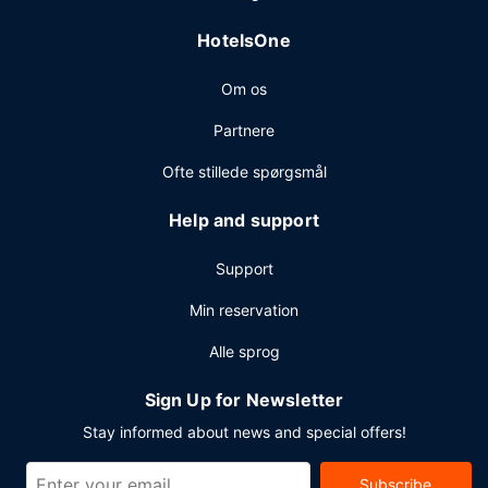
Gæsterne har blandt andet adgang til en døgnåben
HotelsOne
reception, pengeautomat/banktjeneste og en elevator.
Gratis parkeringsservice er til rådighed på stedet.
Om os
Partnere
Ofte stillede spørgsmål
Help and support
Support
Min reservation
Alle sprog
Sign Up for Newsletter
Stay informed about news and special offers!
Subscribe