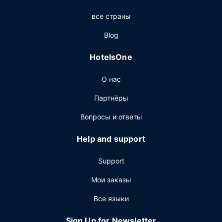
Ресторан
все страны
Когда вы проголодаетесь, зайдите в ресторан Duke's
Blog
Beach House. В этом ресторане на пляже также есть
бар/лаунж. Гостям также предлагается кофейня/кафе.
HotelsOne
За отдельную плату предлагается завтрак (полный): по
будним дням с 7:30 до 11:00, по выходным дням с 7:30
О нас
до полдень.
Другие особенности
Партнёры
Для удобства гостей предоставляется следующее:
Вопросы и ответы
круглосуточная работа стойки регистрации, банкомат
или банковские услуги и лифт. Предоставляется
Help and support
бесплатная парковка сотрудником отеля.
Support
Мои заказы
Все языки
Sign Up for Newsletter