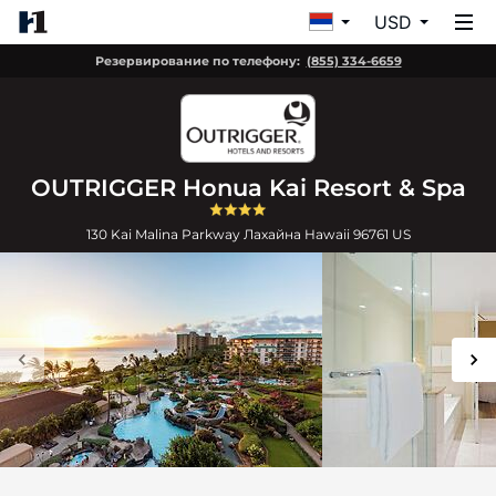
USD
Резервирование по телефону:
(855) 334-6659
OUTRIGGER Honua Kai Resort & Spa
130 Kai Malina Parkway
Лахайна
Hawaii
96761
US