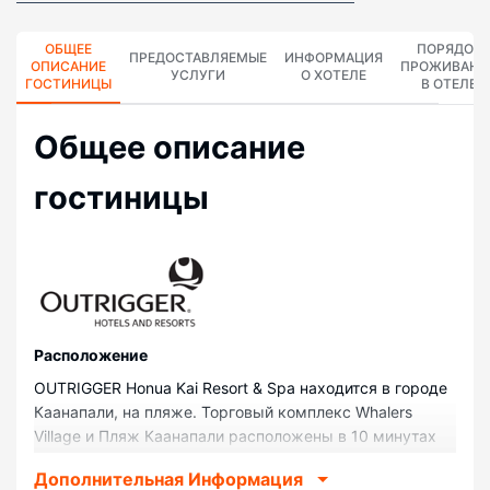
ОБЩЕЕ
ПОРЯДОК
ПРЕДОСТАВЛЯЕМЫЕ
ИНФОРМАЦИЯ
ОПИСАНИЕ
ПРОЖИВАНИ
УСЛУГИ
О ХОТЕЛЕ
ГОСТИНИЦЫ
В ОТЕЛЕ
Общее описание
гостиницы
Pасположение
OUTRIGGER Honua Kai Resort & Spa находится в городе
Каанапали, на пляже. Торговый комплекс Whalers
Village и Пляж Каанапали расположены в 10 минутах
езды на автомобиле. Апарт-отель с пляжем — вариант
Дополнительная Информация
с прекрасным расположением: Залив Нейпили