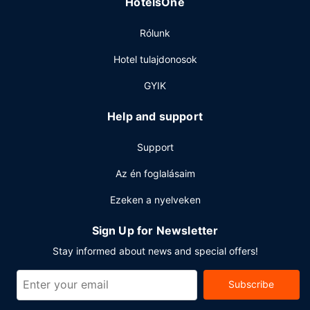
HotelsOne
Hotel étkezési lehetőséget is biztosít. A helyi étterem
menüjéről vagy a kávézó snackjei közül is érdemes
Rólunk
kóstolgatnod. Fújd ki magad egy itllal a nap végén a
szálláson található bár/társalgó vagy medence melletti bár
Hotel tulajdonosok
valamelyikében.
GYIK
Egyéb felszereltség
A szálláshelyen poggyászok tárolása lehetséges és lift is
Help and support
igénybe vehető. Az autóval érkező vendégek számára
ingyenes egyéni parkolás biztosított a helyszínen.
Support
Az én foglalásaim
Ezeken a nyelveken
Sign Up for Newsletter
Stay informed about news and special offers!
Subscribe