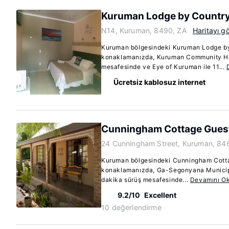
Kuruman Lodge by Country
N14, Kuruman, 8490, ZA
Haritayı g
Kuruman bölgesindeki Kuruman Lodge by
konaklamanızda, Kuruman Community Has
mesafesinde ve Eye of Kuruman ile 11...
Ücretsiz kablosuz internet
Cunningham Cottage Gues
24 Cunningham Street, Kuruman, 84
Kuruman bölgesindeki Cunningham Cott
konaklamanızda, Ga-Segonyana Municipa
dakika sürüş mesafesinde...
Devamını O
9.2/10
Excellent
10 değerlendirme