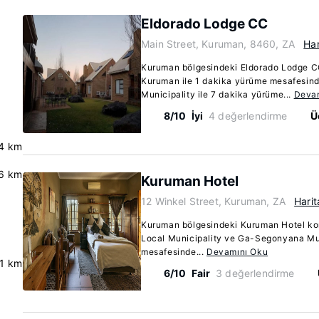
Eldorado Lodge CC
Main Street, Kuruman, 8460, ZA
Har
Kuruman bölgesindeki Eldorado Lodge C
Kuruman ile 1 dakika yürüme mesafesi
Municipality ile 7 dakika yürüme...
Deva
8/10
İyi
4 değerlendirme
Ü
.4 km
.6 km
Kuruman Hotel
12 Winkel Street, Kuruman, ZA
Harit
Kuruman bölgesindeki Kuruman Hotel k
Local Municipality ve Ga-Segonyana Mun
mesafesinde...
Devamını Oku
.1 km
6/10
Fair
3 değerlendirme