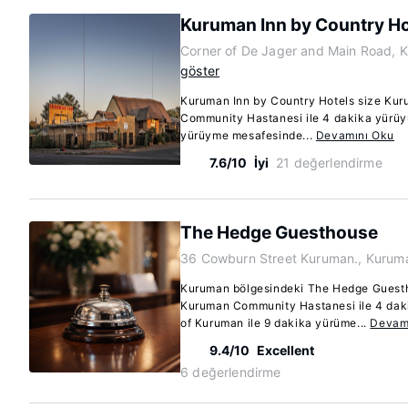
Kuruman Inn by Country Ho
Corner of De Jager and Main Road, 
göster
Kuruman Inn by Country Hotels size Ku
Community Hastanesi ile 4 dakika yürüy
yürüyme mesafesinde...
Devamını Oku
7.6/10
İyi
21 değerlendirme
The Hedge Guesthouse
36 Cowburn Street Kuruman., Kurum
Kuruman bölgesindeki The Hedge Guest
Kuruman Community Hastanesi ile 4 dak
of Kuruman ile 9 dakika yürüme...
Devam
9.4/10
Excellent
6 değerlendirme