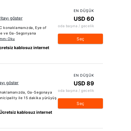
EN DÜŞÜK
itayı göster
USD 60
oda başına / gecelik
C konaklamanızda, Eye of
nde ve Ga-Segonyana
Seç
mını Oku
cretsiz kablosuz internet
EN DÜŞÜK
ayı göster
USD 89
oda başına / gecelik
onaklamanızda, Ga-Segonaya
icipality ile 15 dakika yürüyüş
Seç
Ücretsiz kablosuz internet