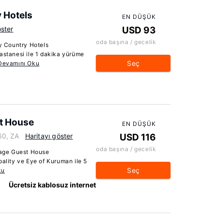
 Hotels
EN DÜŞÜK
öster
USD 93
oda başına / gecelik
 Country Hotels
tanesi ile 1 dakika yürüme
Seç
Devamını Oku
t House
EN DÜŞÜK
60, ZA
Haritayı göster
USD 116
oda başına / gecelik
age Guest House
lity ve Eye of Kuruman ile 5
Seç
ku
Ücretsiz kablosuz internet