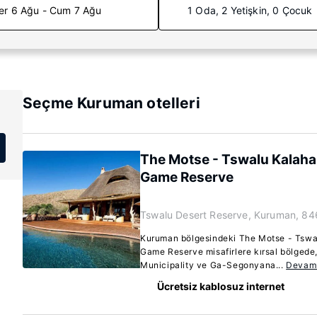
er 6 Ağu - Cum 7 Ağu
1 Oda, 2 Yetişkin, 0 Çocuk
Seçme Kuruman otelleri
The Motse - Tswalu Kalahar
Game Reserve
Tswalu Desert Reserve, Kuruman, 84
Kuruman bölgesindeki The Motse - Tswal
Game Reserve misafirlere kırsal bölged
Municipality ve Ga-Segonyana...
Devamı
Ücretsiz kablosuz internet