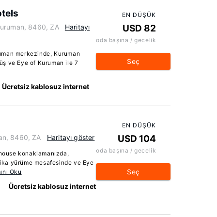
tels
EN DÜŞÜK
Kuruman, 8460, ZA
Haritayı
USD 82
oda başına / gecelik
ruman merkezinde, Kuruman
Seç
üş ve Eye of Kuruman ile 7
Ücretsiz kablosuz internet
EN DÜŞÜK
an, 8460, ZA
Haritayı göster
USD 104
oda başına / gecelik
house konaklamanızda,
ika yürüme mesafesinde ve Eye
Seç
ını Oku
Ücretsiz kablosuz internet