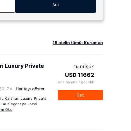
Ara
15 otelin tümü: Kuruman
i Luxury Private
EN DÜŞÜK
USD 11662
oda başına / gecelik
60, ZA
Haritayı göster
Seç
u Kalahari Luxury Private
e, Ga-Segonaya Local
nı Oku