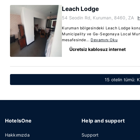
Leach Lodge
54 Seodin Rd, Kuruman, 8460, ZA
H
Kuruman bölgesindeki Leach Lodge ko
Municipality ve Ga-Segonaya Local Munic
mesafesinde...
Devamını Oku
Ücretsiz kablosuz internet
15 otelin tümü: 
HotelsOne
Help and support
Hakkımızda
Support