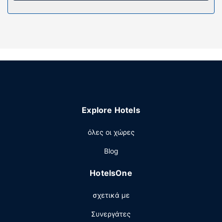
δωρεάν προϊόντα προσωπικής περιποίησης. Οι παροχές
περιλαμβάνουν γραφεία και κουρτίνες συσκότισης.
Παρέχεται επίσης οροφοκομία καθημερινά.
Παροχές καταλύματος
Απολαύστε τις ψυχαγωγικές δυνατότητες, όπως εποχική
εξωτερική πισίνα, ή χαρείτε τη θέα από το αίθριο.
Άλλες παροχές
Η ρεσεψιόν λειτουργεί συγκεκριμένες ώρες μόνο. Στους
Explore Hotels
χώρους μας θα βρείτε δωρεάν στάθμευση χωρίς
παρκαδόρο.
όλες οι χώρες
Blog
HotelsOne
σχετικά με
Συνεργάτες