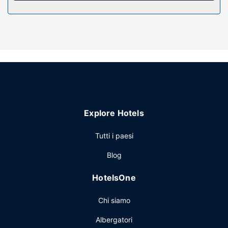
Attrattive della proprietà
Scopri i molti servizi ricreativi a disposizione, tra cui una
piscina stagionale all'aperto e una terrazza da dove
ammirare il paesaggio.
Altre attrattive
La reception è aperta in orario limitato. Il un parcheggio
gratuito è disponibile in loco.
Explore Hotels
Tutti i paesi
Blog
HotelsOne
Chi siamo
Albergatori