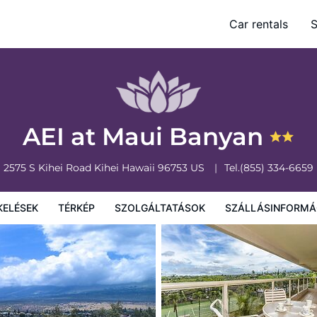
Car rentals
S
olgáltatások
Szállásinformáció
A szálláshely szabályzata
AEI at Maui Banyan
2575 S Kihei Road
Kihei
Hawaii
96753
US
Tel.
(855) 334-6659
KELÉSEK
TÉRKÉP
SZOLGÁLTATÁSOK
SZÁLLÁSINFORMÁ