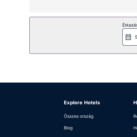
fürdőszobában van zuhanyzó/kád kombinációja, i
Az ingatlanhoz tartozó felszereltség
A szálláshely kínálta egyéb szolgáltatások és lét
Érkezés
Egyéb felszereltség
S
A szálláshelyen vegytisztítási/ruhatisztítási szo
helyszínen.
Explore Hotels
H
Összes ország
R
Blog
H