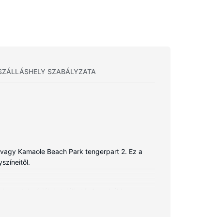
SZÁLLÁSHELY SZABÁLYZATA
h vagy Kamaole Beach Park tengerpart 2. Ez a
színeitől.
lazmatelevíziók is található. A szobákhoz egy
ogy barátaival és családtagjaival is
ernet-hozzáférés is elérhető. Valamennyi