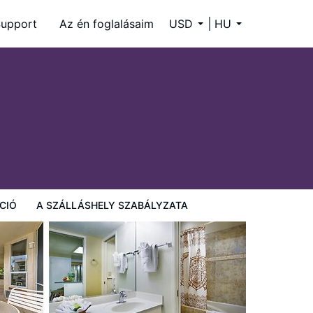
upport
Az én foglalásaim
USD
HU
CIÓ
A SZÁLLÁSHELY SZABÁLYZATA