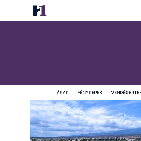
AEI at Maui Banyan
Árak
Fényképek
Vendégértékelések
Térkép
Sz
ÁRAK
FÉNYKÉPEK
VENDÉGÉRTÉ