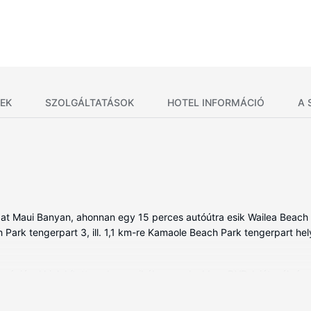
EK
SZOLGÁLTATÁSOK
HOTEL INFORMÁCIÓ
A 
AEI at Maui Banyan, ahonnan egy 15 perces autóútra esik Wailea Beac
 Park tengerpart 3, ill. 1,1 km-re Kamaole Beach Park tengerpart hely
ációval kialakított szoba egyikében, melyekben DVD-lejátszók és p
lata és videojáték-konzolok is az Ön kikapcsolódását szolgálják, és h
it is intézhesse kényelmes szobájában, ingyenes vezeték nélküli int