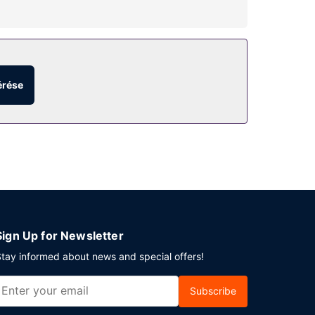
érése
mára ingyenes egyéni parkolás biztosított a
Sign Up for Newsletter
tay informed about news and special offers!
Subscribe