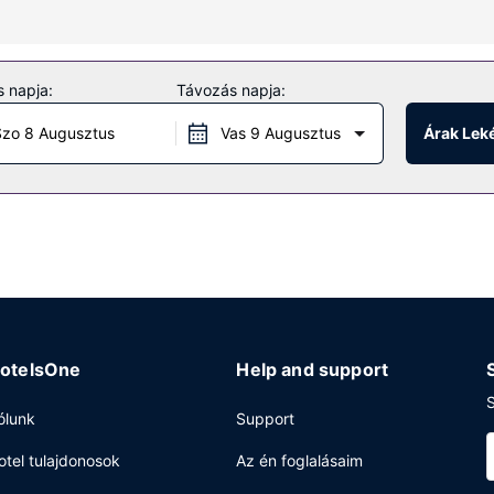
ngyenes piperecikkek és hajszárító.
esítmények közé tartozik piknikező hely és grillezési lehetőség.
 napja:
Távozás napja:
zo 8 Augusztus
Vas 9 Augusztus
Árak Lek
lgáltatások és lift is igénybe vehető. Az autóval érkező vendégek szá
otelsOne
Help and support
S
ólunk
Support
otel tulajdonosok
Az én foglalásaim