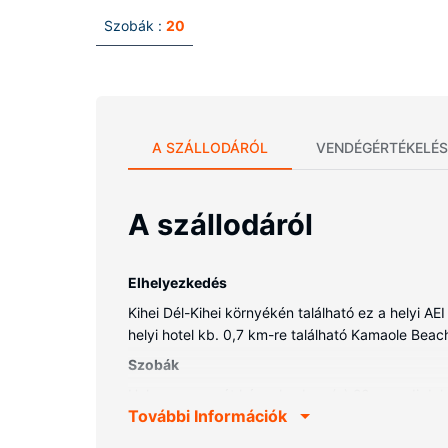
Szobák :
20
A SZÁLLODÁRÓL
VENDÉGÉRTÉKELÉS
A szállodáról
Elhelyezkedés
Kihei Dél-Kihei környékén található ez a helyi 
helyi hotel kb. 0,7 km-re található Kamaole Beach
Szobák
Helyezze magát kényelembe a(z) 20 egyedi dekor
További Információk
privát veranda tartozik. A(z) kábelcsatornák kíná
kapcsolatban maradhasson, vagy akár üzleti ügye