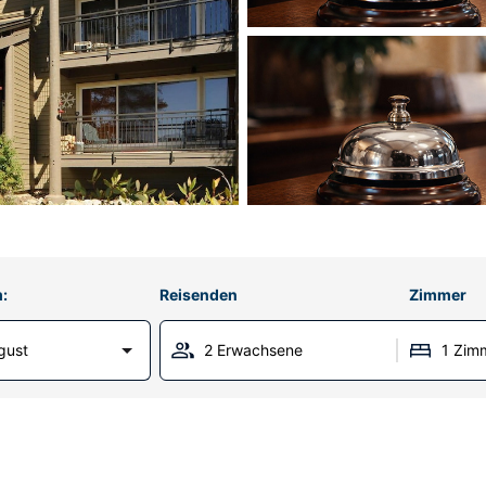
:
Reisenden
Zimmer
gust
2 Erwachsene
1 Zim