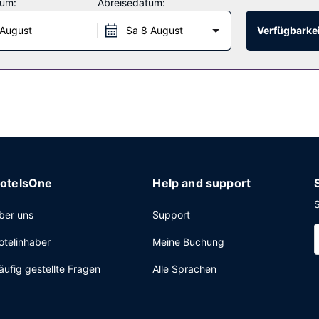
tum:
Abreisedatum:
 August
Sa 8 August
Verfügbarkei
kostenlos).
otelsOne
Help and support
S
ber uns
Support
otelinhaber
Meine Buchung
äufig gestellte Fragen
Alle Sprachen