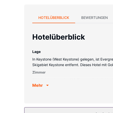
HOTELÜBERBLICK
BEWERTUNGEN
Hotelüberblick
Lage
In Keystone (West Keystone) gelegen, ist Everg
Skigebiet Keystone entfernt. Dieses Hotel mit Go
Zimmer
Fühl dich in einem der 100 Zimmer, die individu
Mehr
Internetzugang (kostenlos) ist ebenso verfügba
erhältst du außerdem Folgendes: Babybetten (ko
Ausstattung der Anlage
2 Whirlpools bieten nach einem Tag auf den Pist
Dank des kostenfreien Ski-Shuttles ist es kein Pr