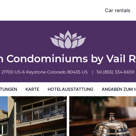
Car rentals
ung
Angaben zum Hotel
Hotelrichtlinien
n Condominiums by Vail 
21700 US-6
Keystone
Colorado
80435
US
Tel.
(855) 334-6659
TUNGEN
KARTE
HOTELAUSSTATTUNG
ANGABEN ZUM 