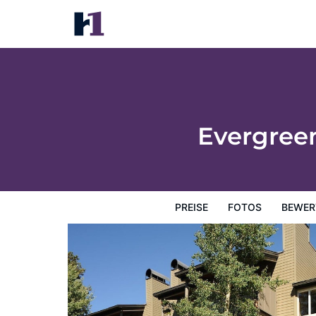
Evergreen Condominiums by Vail Resorts
Preise
Fotos
Bewertungen
Karte
Hotelausstatt
Evergree
PREISE
FOTOS
BEWER