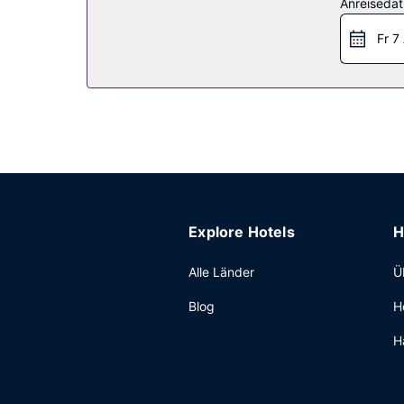
Anreiseda
Sonstige Einrichtungen
Fr 7
Vor Ort gibt es Folgendes: Parken ohne Service (
Explore Hotels
H
Alle Länder
Ü
Blog
H
H