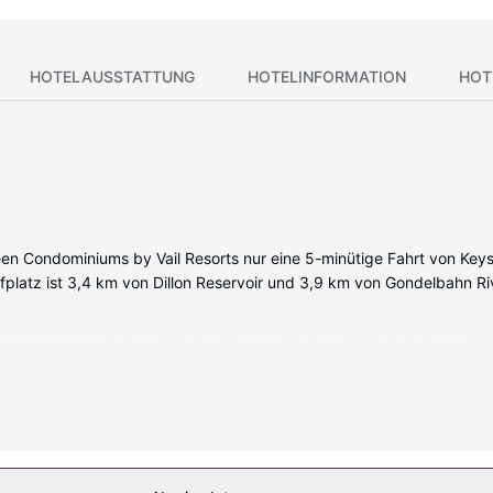
HOTELAUSSTATTUNG
HOTELINFORMATION
HOT
reen Condominiums by Vail Resorts nur eine 5-minütige Fahrt von K
lfplatz ist 3,4 km von Dillon Reservoir und 3,9 km von Gondelbahn Ri
ell ausgestattet sind und Küchen bieten, die über Kühlschränke und 
r wie Kabelempfang. Zu den Highlights gehören Wasserkocher mit K
stenlos).
en die nötige Entspannung. Kostenloses WLAN, ein Skiraum und ein P
oblem die Pisten zu erreichen.