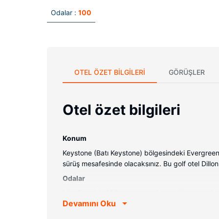
Odalar :
100
OTEL ÖZET BILGILERI
GÖRÜŞLER
Otel özet bilgileri
Konum
Keystone (Batı Keystone) bölgesindeki Evergree
sürüş mesafesinde olacaksınız. Bu golf otel Dillon
Odalar
Misafirler için 100 ayrı ayrı dekore edilmiş odad
Devamını Oku
Misafirlerimizin iyi vakit geçirebilmesi için kablo
sunulmaktadır. Ayrıca misafirler beşik/çocuk yatağ