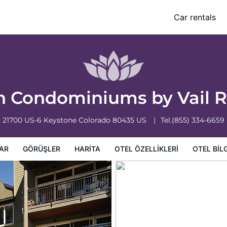
Car rentals
leri
Otel bilgileri
Otel Koşulları
n Condominiums by Vail 
21700 US-6
Keystone
Colorado
80435
US
Tel.
(855) 334-6659
AR
GÖRÜŞLER
HARITA
OTEL ÖZELLIKLERI
OTEL BILG