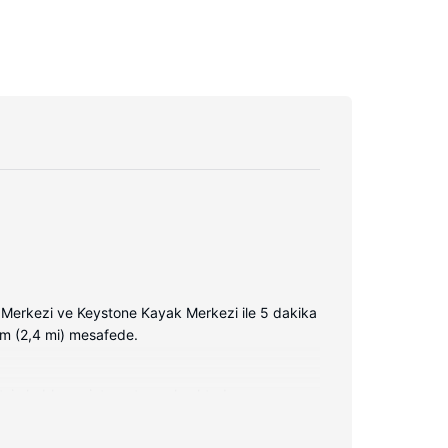
Merkezi ve Keystone Kayak Merkezi ile 5 dakika
 km (2,4 mi) mesafede.
etsiz kablosuz internet sunulmaktadır.
kineleri gibi imkânlar ve kolaylıklar