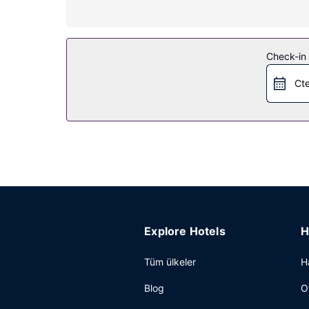
Otelin güzelliği
Kayak pistinde bir günden sonra 2 jakuzi keyfiyle
kayak servisi kayak alanına ulaşımı kolaylaştırır.
Check-in t
Diğer güzellikler
Cte
Ücretsiz otopark vardır.
Explore Hotels
H
Tüm ülkeler
H
Blog
O