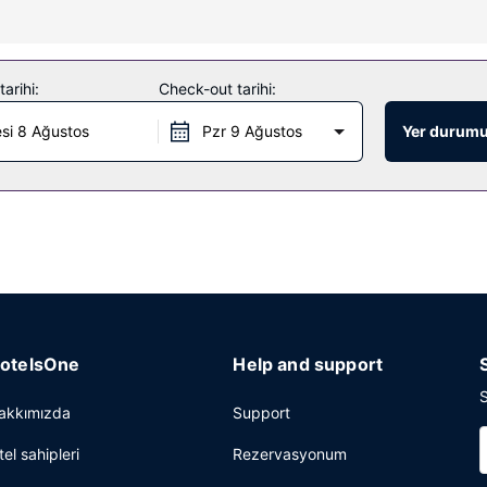
 rahatlayın. Bu otelde misafirlere ücretsiz kablosuz İnternet, kayak d
arihi:
Check-out tarihi:
si 8 Ağustos
Pzr 9 Ağustos
Yer durumu
otelsOne
Help and support
S
akkımızda
Support
tel sahipleri
Rezervasyonum