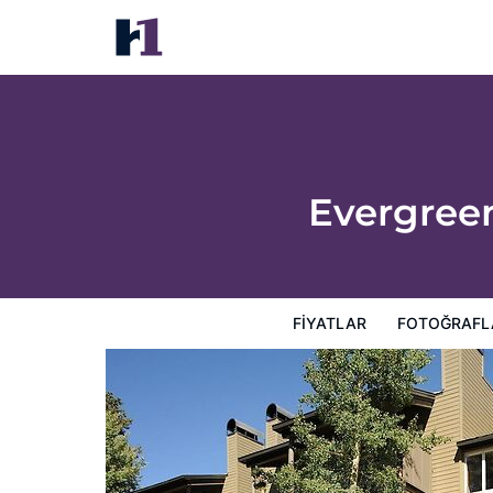
Evergreen Condominiums by Vail Resorts
Fiyatlar
Fotoğraflar
Görüşler
Harita
Otel Özellik
Evergree
FIYATLAR
FOTOĞRAFL