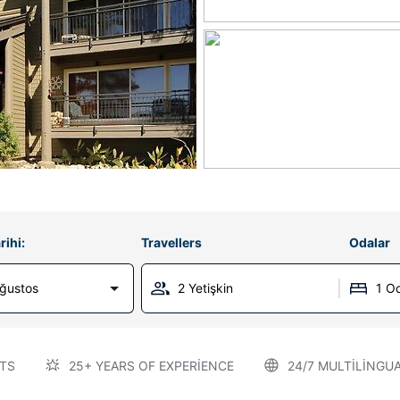
rihi:
Travellers
Odalar
Ağustos
2 Yetişkin
1 O
TS
25+ YEARS OF EXPERIENCE
24/7 MULTILINGU