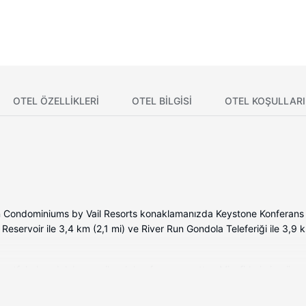
OTEL ÖZELLIKLERI
OTEL BILGISI
OTEL KOŞULLARI
n Condominiums by Vail Resorts konaklamanızda Keystone Konferans 
 Reservoir ile 3,4 km (2,1 mi) ve River Run Gondola Teleferiği ile 3,9
a mutfak, buzdolabı ve mikrodalga fırın mevcuttur. Misafirlerimize ücr
lu TV kanalları vardır. Misafirlerimize kahve/çay makinesi ve kurutma ma
ı (ücretsiz) isteyebilmektedir.