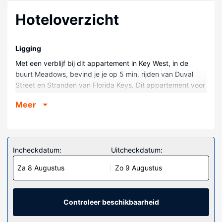
Hoteloverzicht
Ligging
Met een verblijf bij dit appartement in Key West, in de
buurt Meadows, bevind je je op 5 min. rijden van Duval
Street en Stranden van Florida Keys. Dit appartement voor
golfers ligt op 2,2 km van Southernmost Point en op 2,1 km
Meer
van Smathers Beach.
Kamers
Maak het je gemakkelijk in dit appartement.
Incheckdatum:
Uitcheckdatum:
Algemene voorziening
Profiteer zoveel mogelijk van recreatieve voorzieningen,
Za 8 Augustus
Zo 9 Augustus
met onder meer een buitenzwembad, een outdoor
tennisbaan en fitnessfaciliteiten. Dit appartement bevat
ook oppasservices, hulp bij uitstapjes/tickets en een
Controleer beschikbaarheid
picknickplaats.