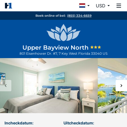
USD
Boek online of bel:
(855) 334-6659
Upper Bayview North
801 Eisenhower Dr. #7, 7
Key West
Florida
33040
US
Incheckdatum:
Uitcheckdatum: