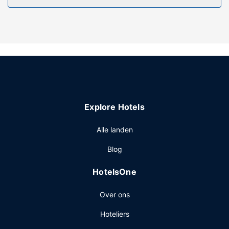
Overige voorzieningen
Enkele van de voorzieningen zijn een
geldautomaat/bankservice en een lift. Ter plaatse heb je
gratis parkeerplaatsen.
Explore Hotels
Alle landen
Blog
HotelsOne
Over ons
Hoteliers