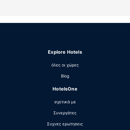
μπέιμπι-σίτινγκ, βοήθεια για προγραμματισμό
ξεναγήσεων/αγορά εισιτηρίων και χώρο για πικνίκ.
Άλλες παροχές
Στις σημαντικές παροχές περιλαμβάνονται ΑΤΜ/
τραπεζικές υπηρεσίες και ένα ασανσέρ. Στους χώρους
μας θα βρείτε δωρεάν στάθμευση χωρίς παρκαδόρο.
Explore Hotels
όλες οι χώρες
Blog
HotelsOne
σχετικά με
Συνεργάτες
Συχνες ερωτησεις