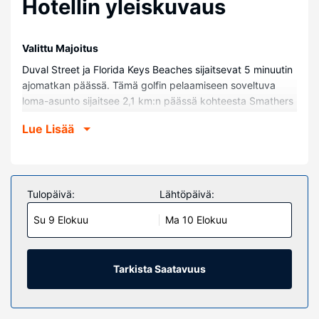
Hotellin yleiskuvaus
Valittu Majoitus
Duval Street ja Florida Keys Beaches sijaitsevat 5 minuutin
ajomatkan päässä. Tämä golfin pelaamiseen soveltuva
loma-asunto sijaitsee 2,1 km:n päässä kohteesta Smathers
Beach ja 2,2 km:n päässä kohteesta Southernmost Point.
Lue Lisää
Huoneet
Tee olosi kotoisaksi loma-asunnossasi.
Kiinteistön miellyttävyys
Tulopäivä:
Lähtöpäivä:
Täyden palvelun kylpylässä voit rentoutua muun muassa
hieronnassa. Paikan päällä on lisäksi ulkouima-allas,
Su 9 Elokuu
Ma 10 Elokuu
ulkotenniskenttä sekä kuntosali. Tämän loma-asunnon
palveluihin kuuluu muun muassa lastenvahti,
kiertoajelu-/lippupalvelu ja piknikalue.
Tarkista Saatavuus
Muut mukavuudet
Käytössäsi on pankkiautomaatti/pankkipalvelut ja hissi.