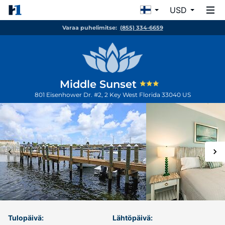
USD
Varaa puhelimitse:
(855) 334-6659
Middle Sunset
801 Eisenhower Dr. #2, 2
Key West
Florida
33040
US
Tulopäivä:
Lähtöpäivä: