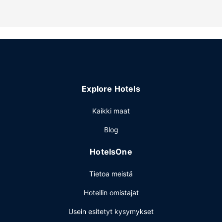
Palveluihin kuuluu ilmainen pysäköinti.
Explore Hotels
Kaikki maat
Blog
HotelsOne
Tietoa meistä
Hotellin omistajat
Usein esitetyt kysymykset