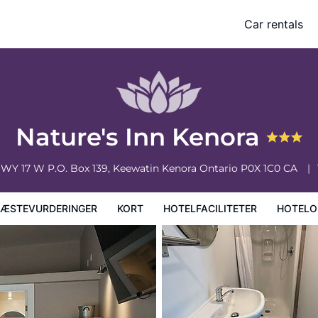
Car rentals
faciliteter
Hoteloplysninger
Hotelregler
Nature's Inn Kenora
 HWY 17 W P.O. Box 139, Keewatin
Kenora
Ontario
P0X 1C0
CA
ÆSTEVURDERINGER
KORT
HOTELFACILITETER
HOTELO