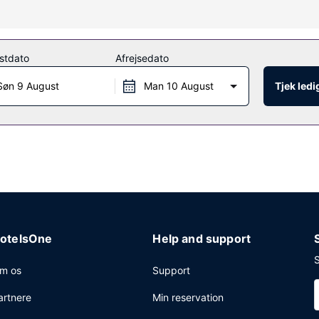
 udsigt, og du kan nyde godt af faciliteter, såsom concierge-tjenest
gende fitnessfaciliteter.
stdato
Afrejsedato
Søn 9 August
Man 10 August
Tjek led
egrænset antal timer. Gratis selvstændig parkering er til rådighed på 
otelsOne
Help and support
S
m os
Support
artnere
Min reservation