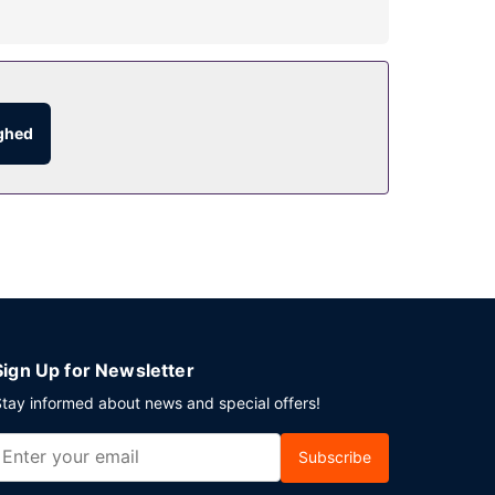
er og picnicområde. Andre faciliteter på dette
ighed
stedet.
Sign Up for Newsletter
tay informed about news and special offers!
Subscribe