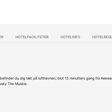
ER
HOTELFACILITETER
HOTELINFO
HOTELREG
 befinder du dig tæt på lufthavnen, blot 15 minutters gang fra Keew
usky The Muskie.
older køleskab og fladskærms-tv. Med gratis Wi-Fi kan du altid komme 
se med gratis toiletartikler og hårtørrer. Faciliteter inkluderer mi