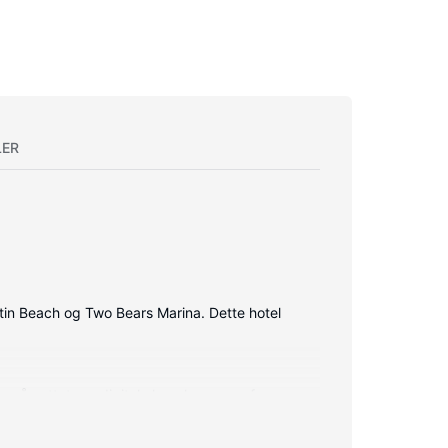
LER
atin Beach og Two Bears Marina. Dette hotel
på nettet, og digitale kanaler sørger for
krobølgeovne og kaffe-/temaskiner, og rengøring