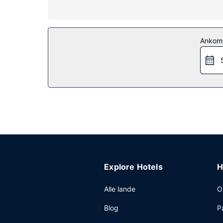
Ejendomsfacilitet
Fra en terrasse på stedet kan du nyde den skønne
hotel inkluderer havegrill og gratis brug af nærlig
Ankom
Andre faciliteter
Personale er kun til rådighed i receptionen i et b
Explore Hotels
H
Alle lande
O
Blog
P