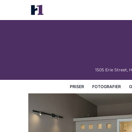
Nature's Inn Kenora
Priser
Fotografier
Gæstevurderinger
Kort
Hotel
1505 Erie Street,
PRISER
FOTOGRAFIER
G