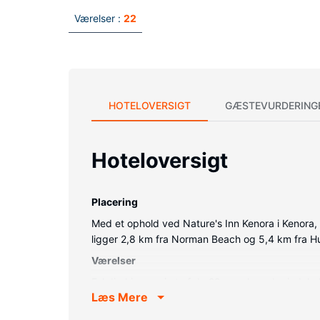
Værelser :
22
HOTELOVERSIGT
GÆSTEVURDERING
Hoteloversigt
Placering
Med et ophold ved Nature's Inn Kenora i Kenora,
ligger 2,8 km fra Norman Beach og 5,4 km fra H
Værelser
Føl dig hjemme i et af de 22 værelser, der indeh
Læs Mere
underholdningen. Værelset har et privat badeværel
udføres dagligt.