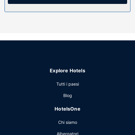
sono eseguite tutti i giorni.
Attrattive della proprietà
Avrai a disposizione una terrazza da dove ammirare il
paesaggio, nonché servizi di concierge e un'area picnic. In
questo hotel potrai inoltre contare su un'area barbecue e
l’uso gratuito di una palestra nelle vicinanze.
Altre attrattive
La reception è aperta in orario limitato. Il un parcheggio
gratuito è disponibile in loco.
Explore Hotels
Tutti i paesi
Blog
HotelsOne
Chi siamo
Albergatori