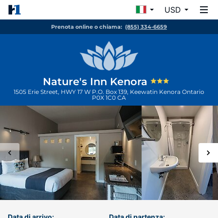
USD
Prenota online o chiama:
(855) 334-6659
Nature's Inn Kenora
1505 Erie Street, HWY 17 W P.O. Box 139, Keewatin
Kenora
Ontario
P0X 1C0
CA
Data di arrivo:
Data di partenza: