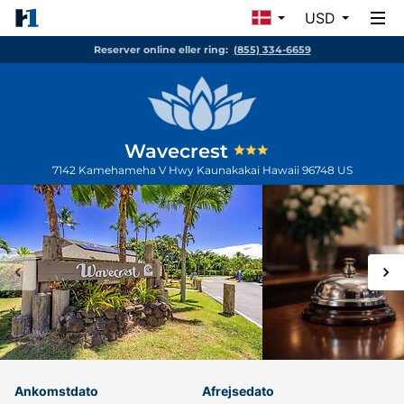
USD
Reserver online eller ring:
(855) 334-6659
Wavecrest
7142 Kamehameha V Hwy
Kaunakakai
Hawaii
96748
US
Ankomstdato
Afrejsedato