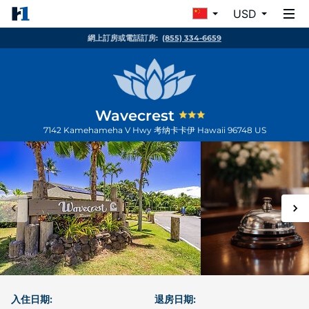
USD
網上訂房或電話訂房:
(855) 334-6659
Wavecrest
7142 Kamehameha V Hwy
考纳卡卡伊
Hawaii
96748
US
入住日期:
退房日期: