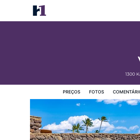
Vacasa at Hotel Molokai
Preços
Fotos
Comentários
Mapa
Facilidades d
1300 
PREÇOS
FOTOS
COMENTÁRI