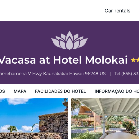
Car rentals
o Hotel
Informação do Hotel
Regulamentos do Hotel
Vacasa at Hotel Molokai
Kamehameha V Hwy
Kaunakakai
Hawaii
96748
US
Tel.
(855) 3
OS
MAPA
FACILIDADES DO HOTEL
INFORMAÇÃO DO H