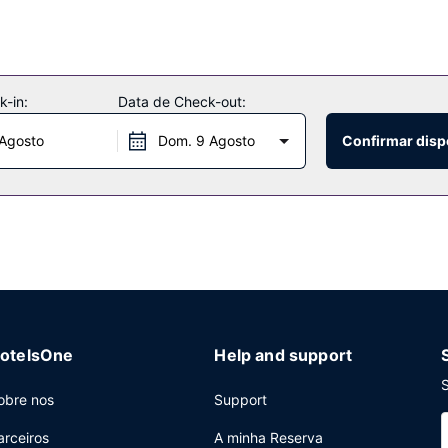
-in:
Data de Check-out:
 Agosto
Dom. 9 Agosto
Confirmar disp
otelsOne
Help and support
S
obre nos
Support
arceiros
A minha Reserva