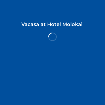
Tarkista Saatavuus
Vacasa at Hotel Molokai
Explore Hotels
Kaikki maat
Blog
HotelsOne