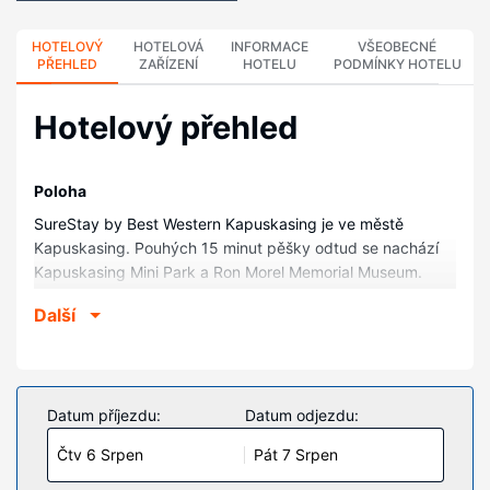
HOTELOVÝ
HOTELOVÁ
INFORMACE
VŠEOBECNÉ
PŘEHLED
ZAŘÍZENÍ
HOTELU
PODMÍNKY HOTELU
Hotelový přehled
Poloha
SureStay by Best Western Kapuskasing je ve městě
Kapuskasing. Pouhých 15 minut pěšky odtud se nachází
Kapuskasing Mini Park a Ron Morel Memorial Museum.
Tento hotel se nachází 1,2 km od Mini Park a 1,4 km od
Další
Park McPherson.
Pokoje
V jednom z 42 klimatizovaných pokojů, k jejichž vybavení
patří mikrovlnná trouba a televize s plochou obrazovkou,
Datum příjezdu:
Datum odjezdu:
se budete cítit jako doma. Bezdrátový internet zdarma
Čtv 6 Srpen
Pát 7 Srpen
vám zajistí spojení se světem a televize, která nabízí
kabelové kanály, dobrou zábavu. Soukromé koupelny