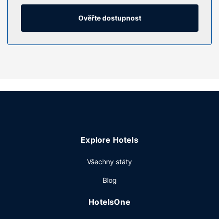
nabízí vybavení, jehož součástí jsou vana se sprchou,
toaletní potřeby zdarma a vysoušeč vlasů. Další užitečné
Ověřte dostupnost
vybavení a služby: psací stůl, oddělený sedací kout a
telefon (místními hovory zdarma).
Vybavení nemovitosti
K nabídce hotelu patří bezdrátový internet zdarma,
místnost s herními automaty a úschovna lyží. Součástí
vybavení jsou také prostory pro piknik, plynové grily a
prodejní automat.
Restaurace
Denně od 7:00 do 10:00 budete zváni na kontinentální
Explore Hotels
snídani zdarma.
Další vybavení
Všechny státy
Hostům jsou k dispozici business centrum s nepřetržitým
Blog
provozem, káva / čaj ve společných prostorách a prodejní
automat. Přímo v areálu je hostům k dispozici samostatné
HotelsOne
parkování zdarma.