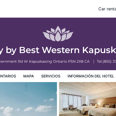
Car renta
nformación del hotel
Condiciones especiales
y by Best Western Kapus
vernment Rd W
Kapuskasing
Ontario
P5N 2X8
CA
Tel.
(855) 3
NTARIOS
MAPA
SERVICIOS
INFORMACIÓN DEL HOTEL