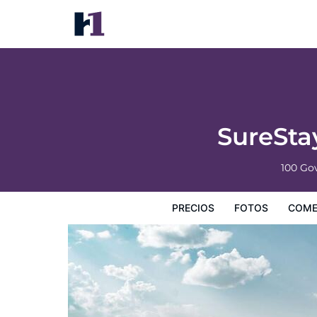
SureStay by Best Western Kapuskasing
Precios
Fotos
Comentarios
Mapa
Servicios
I
SureSta
100 Go
PRECIOS
FOTOS
COME