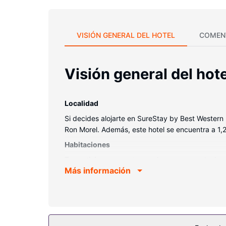
VISIÓN GENERAL DEL HOTEL
COMEN
Visión general del hote
Localidad
Si decides alojarte en SureStay by Best Wester
Ron Morel. Además, este hotel se encuentra a 1,
Habitaciones
Te sentirás como en tu propia casa en cualquiera 
Más información
mantendrá en contacto con los tuyos. Además, po
higiene personal gratuitos y secadores de pelo. 
Servicios hotel
Aprovecha los prácticos servicios que se te ofre
una zona de pícnic, barbacoas de gas y una má