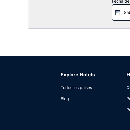
Fecha de
Restaurante
Sá
Se ofrece un desayuno continental gratuito todos
Otros servicios
Tendrás un centro de negocios abierto las 24 ho
gratuito disponible.
Explore Hotels
H
Todos los paises
Q
Blog
P
P