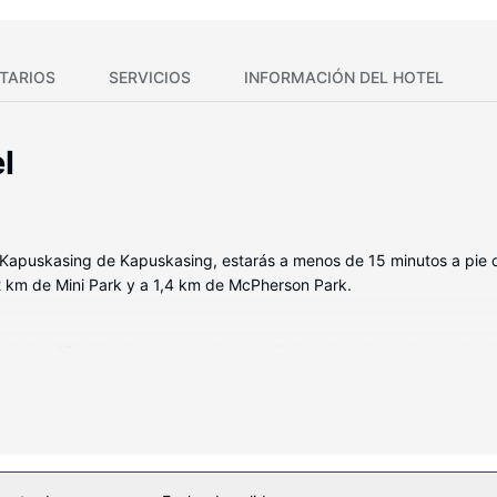
TARIOS
SERVICIOS
INFORMACIÓN DEL HOTEL
l
n Kapuskasing de Kapuskasing, estarás a menos de 15 minutos a pie
2 km de Mini Park y a 1,4 km de McPherson Park.
de las 42 habitaciones con aire acondicionado, microondas y televisi
drás disfrutar de canales por cable. El baño privado con ducha y b
Entre las comodidades, se incluyen escritorio, una zona de estar sepa
cen, como conexión a Internet wifi gratis, una zona recreativa o sa
quina expendedora.