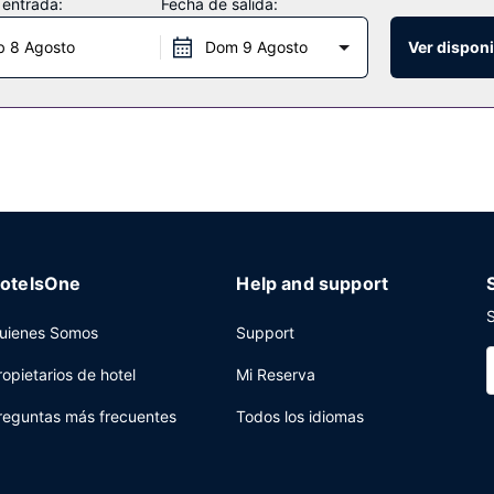
 entrada:
Fecha de salida:
b 8 Agosto
Dom 9 Agosto
Ver disponi
 los días de 07:00 a 10:00.
ras, café o té en las zonas comunes y una máquina expendedora a tu
otelsOne
Help and support
S
uienes Somos
Support
ropietarios de hotel
Mi Reserva
reguntas más frecuentes
Todos los idiomas