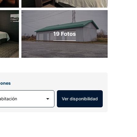
19 Fotos
iones
abitación
Ver disponibilidad