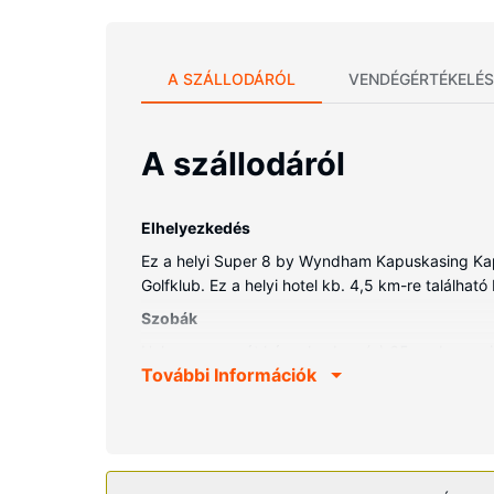
A SZÁLLODÁRÓL
VENDÉGÉRTÉKELÉS
A szállodáról
Elhelyezkedés
Ez a helyi Super 8 by Wyndham Kapuskasing Kapu
Golfklub. Ez a helyi hotel kb. 4,5 km-re található 
Szobák
Helyezze magát kényelembe a(z) 65 szoba egyik
További Információk
kényelmi párnázattal ellátott a biztosíték egy 
gondoskodik, a rendelkezésre álló ingyenes vezet
melyekben van zuhanyzó is) felszerelései közé ta
Az ingatlanhoz tartozó felszereltség
Élvezze ki a szálláshely kínálta szabadidős léte