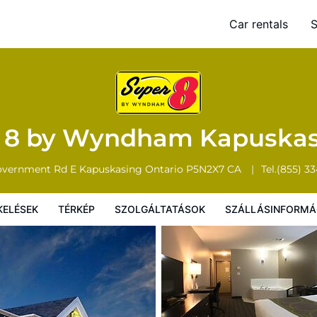
sing
Car rentals
S
Térkép
Szolgáltatások
Szállásinformáció
A szálláshely szab
 8 by Wyndham Kapuska
overnment Rd E
Kapuskasing
Ontario
P5N2X7
CA
Tel.
(855) 3
KELÉSEK
TÉRKÉP
SZOLGÁLTATÁSOK
SZÁLLÁSINFORMÁ