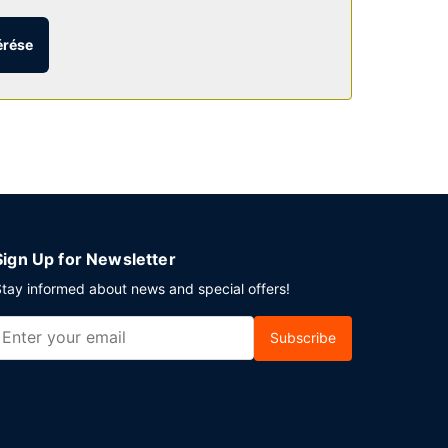
alló a társalgóban és bankett-terem.
érése
ngol reggeli reggelit szolgálnak fel hétvégéken
igénybe vehető. Kapuskasing városában tervez
tott területtel rendelkezik. Az autóval érkező
Sign Up for Newsletter
tay informed about news and special offers!
Subscribe