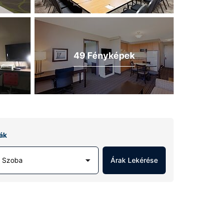
49 Fényképek
ák
1 Szoba
Árak Lekérése