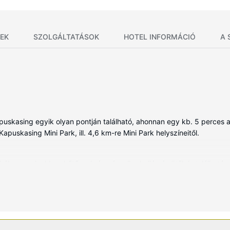
EK
SZOLGÁLTATÁSOK
HOTEL INFORMÁCIÓ
A 
skasing egyik olyan pontján található, ahonnan egy kb. 5 perces 
Kapuskasing Mini Park, ill. 4,6 km-re Mini Park helyszíneitől.
ében, melyekben hűtőszekrény és mikrohullámú sütők is található.
nyugodt és pihentető alváshoz. A szórakozásról 32 hüvelyk képátmérő
ék nélküli internet-hozzáférés révén pedig kapcsolatot tarthat ismer
rtozik ingyenes piperecikkek és hajszárító.
sítményeket és szolgáltatásokat, mint például a(z) beltéri medence, 