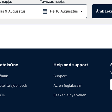
 napja:
Távozás napja:
tásai között szerepelnek a következők: ingyenes wifihozzáférés, kand
as 9 Augusztus
Hé 10 Augusztus
Árak Lek
nomabbnál is finomabb italokkal várja a vendégeket. Ingyenes teljes a
záférés, business center és gyorsított kijelentkezési lehetőség is 
b (89 négyzetméter) konferenciatér és tárgyalóterem céljára fenntar
sított a helyszínen.
otelsOne
Help and support
S
ólunk
Support
otel tulajdonosok
Az én foglalásaim
YIK
Ezeken a nyelveken