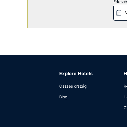
Érkezés
tartó fitneszterem. A hotel kiegészítő szolgálta
V
Étterem
A szálláshely területén található bár/társalgó fi
7:00 és 10:00 között.
Egyéb felszereltség
A szálláshelyen ingyenes vezetékes internet-hoz
valamilyen eseményt? Ez a(z) hotel 958 négyzetlá
vendégek számára ingyenes egyéni parkolás bizto
Explore Hotels
H
Összes ország
R
Blog
H
G