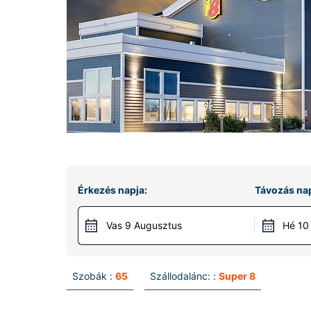
Érkezés napja:
Távozás nap
Vas 9 Augusztus
Hé 10
Szobák :
65
Szállodalánc: :
Super 8