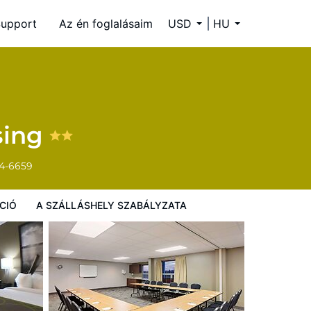
upport
Az én foglalásaim
USD
HU
ályzata
sing
34-6659
CIÓ
A SZÁLLÁSHELY SZABÁLYZATA