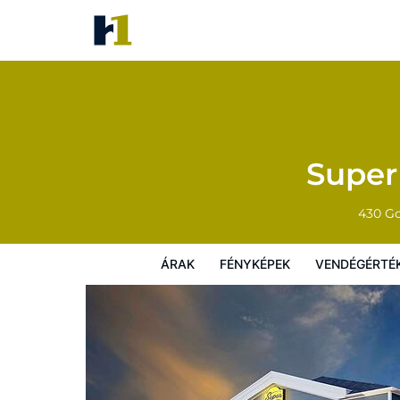
Super 8 by Wyndham Kapuska
Árak
Fényképek
Vendégértékelések
Super
430 G
ÁRAK
FÉNYKÉPEK
VENDÉGÉRTÉ