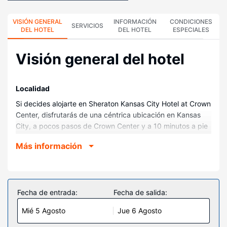
VISIÓN GENERAL
INFORMACIÓN
CONDICIONES
SERVICIOS
DEL HOTEL
DEL HOTEL
ESPECIALES
Visión general del hotel
Localidad
Si decides alojarte en Sheraton Kansas City Hotel at Crown
Center, disfrutarás de una céntrica ubicación en Kansas
City, a pocos pasos de Crown Center y a 10 minutos a pie
de Hallmark Visitors Center. Además, este hotel se
Más información
encuentra a 1,3 km de Liberty Memorial y a 1,4 km de
Pabellón multiusos T-Mobile Center.
Habitaciones
Disfruta de una agradable estancia en una de las 720
Fecha de entrada:
Fecha de salida:
habitaciones con Smart TV. Para los momentos de ocio,
Mié 5 Agosto
Jue 6 Agosto
tienes un televisor con canales por cable y conexión a
Internet por cable y wifi de pago. El baño privado con