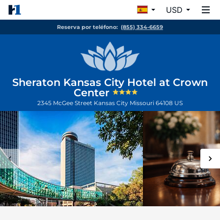
USD
Reserva por teléfono:
(855) 334-6659
Sheraton Kansas City Hotel at Crown
Center
2345 McGee Street
Kansas City
Missouri
64108
US