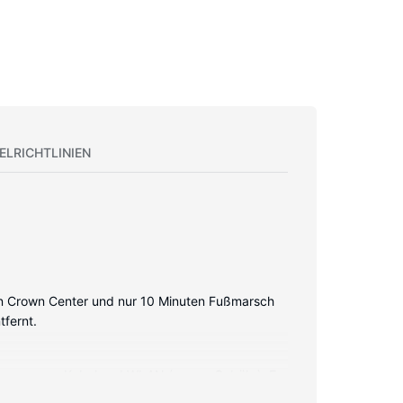
ELRICHTLINIEN
von Crown Center und nur 10 Minuten Fußmarsch
tfernt.
tzugang per Kabel und WLAN (gegen Gebühr). Es
n. Zur Austattung gehören Telefone ebenso wie