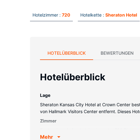
Hotelzimmer :
720
Hotelkette :
Sheraton Hotel
HOTELÜBERBLICK
BEWERTUNGEN
Hotelüberblick
Lage
Sheraton Kansas City Hotel at Crown Center best
von Hallmark Visitors Center entfernt. Dieses Hot
Zimmer
Buche einen Aufenthalt in einem der 720 Zimme
Mehr
sind eigene Badezimmer mit Duschwannen vorhand