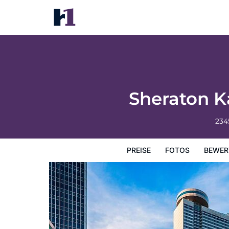
Sheraton Kansas City Hotel at Crown Cen
Preise
Fotos
Bewertungen
Karte
Hotelausstatt
Sheraton K
234
PREISE
FOTOS
BEWER