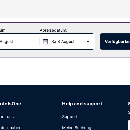
, wie zum Beispiel: Außenpool und Fitnessbereich (rund um die Uhr g
den/Kiosk.
tum:
Abreisedatum:
 August
Sa 8 August
Verfügbarkei
genden Speisen. Nutz alternativ den Zimmerservice (bitte Zeiten bea
r bis 11:00 Uhr ein großes Frühstück angeboten.
 PC-Arbeitsplatz und ein Express-Check-out. Für Veranstaltungen b
lichtig).
otelsOne
Help and support
S
ber uns
Support
otelinhaber
Meine Buchung