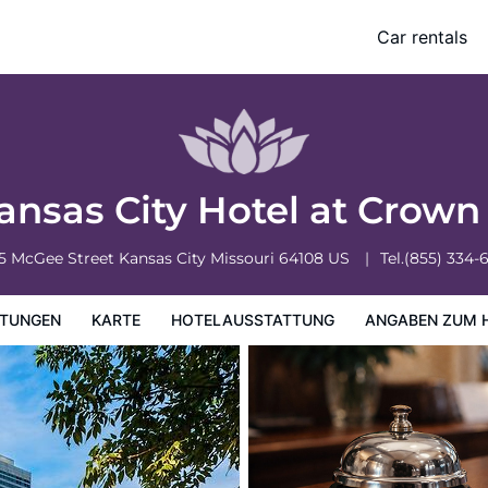
ter
Car rentals
ung
Angaben zum Hotel
Hotelrichtlinien
ansas City Hotel at Crown
5 McGee Street
Kansas City
Missouri
64108
US
Tel.
(855) 334-
TUNGEN
KARTE
HOTELAUSSTATTUNG
ANGABEN ZUM 