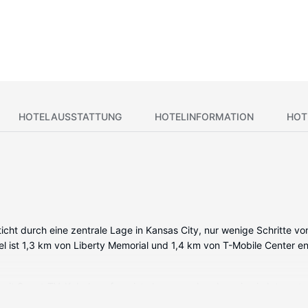
HOTELAUSSTATTUNG
HOTELINFORMATION
HOT
icht durch eine zentrale Lage in Kansas City, nur wenige Schritte 
el ist 1,3 km von Liberty Memorial und 1,4 km von T-Mobile Center en
r mit Smart-TV. Kabelempfang ist ebenso vorhanden wie ein Interne
en, die über kostenlose Toilettenartikel und Haartrockner verfüge