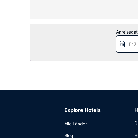
Safes und Schreibtische.
Ausstattung der Anlage
Nutz das große Angebot an Freizeiteinrichtungen
WLAN, ein Concierge-Service und ein Souvenirla
Anreiseda
Restaurant
Fr 7
Dieses Hotel bietet ein Restaurant mit hervorra
stillen. Gegen Gebühr wird täglich von 06:00 Uh
Sonstige Einrichtungen
Zum Angebot gehören ein Limousinenservice, ein
gibt es Folgendes: Parken ohne Service (kostenpf
Explore Hotels
H
Alle Länder
Ü
Blog
H