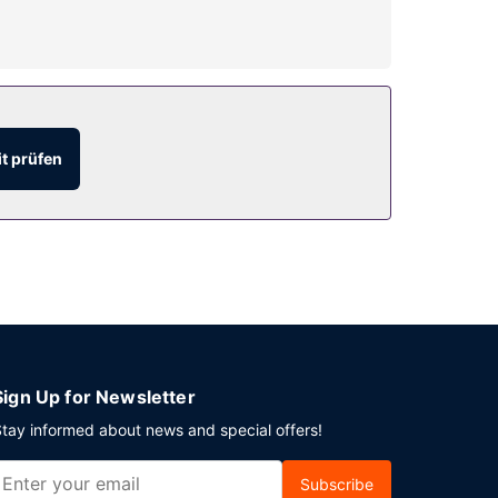
eöffnet). Dieses Hotel bietet auch kostenloses
t prüfen
chten). Deinen Durst kannst du an der Bar/Lounge
eherbergt dieses Hotel 15 Tagungsräume. Vor Ort
Sign Up for Newsletter
tay informed about news and special offers!
Subscribe