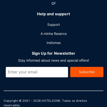
As principais comodidades incluem um business center,
QF
registo de saída rápido e um serviço de limpeza a seco.
Planeia um evento em Kansas City? Este hotel dispõe de
Help and support
uma zona para conferências e de 4 salas de reuniões, com
uma área total de 773 metros quadrados.
Support
A minha Reserva
Indiomas
Sign Up for Newsletter
Stay informed about news and special offers!
Subscribe
Copyright © 2001 - 2026
HOTELSONE
. Todos os direitos
reservados.