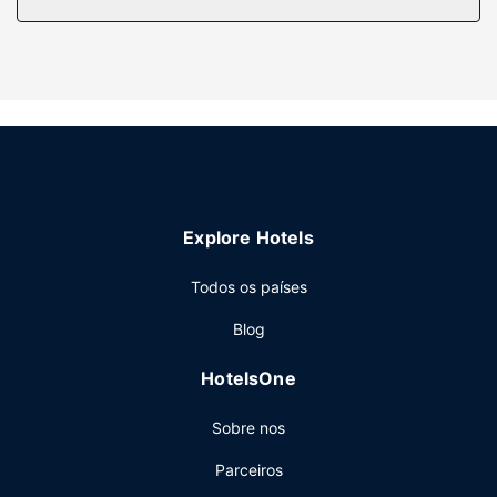
higiene grátis e secadores de cabelo.
Serviço do hotel
Não perca as várias atividades recreativas e de
entretimento ao seu dispor, incluindo uma sala de fitness
aberta 24 horas. O espaço oferece ainda serviços para
casamentos e utilização grátis de uma sala de fitness nas
imediações. Este hotel de estilo Art Déco dispõe ainda de
um salão de baile e de uma máquina de venda automática.
Restaurante
Explore Hotels
Prove as iguarias da cozinha italiana no Tavernonna, um
Todos os países
restaurante que inclui ainda um bar/lounge. Se preferir
permanecer na privacidade dos seus aposentos, dê uma
Blog
vista de olhos pela ementa do serviço de quarto (a horas
específicas). O hotel serve pequeno-almoços completos
HotelsOne
durante a semana entre as 6:30 e as 10:00 e aos fins de
semana entre as 7:00 e as 11:00, mediante uma
Sobre nos
sobretaxa.
Outros serviços
Parceiros