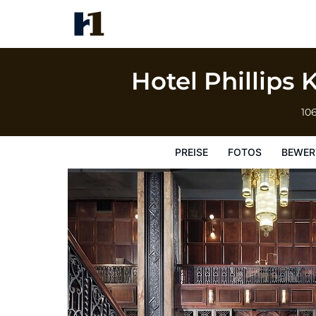
Hotel Phillips Kansas City Curio Collectio
Preise
Fotos
Bewertungen
Karte
Hotelausstatt
Hotel Phillips 
10
PREISE
FOTOS
BEWER