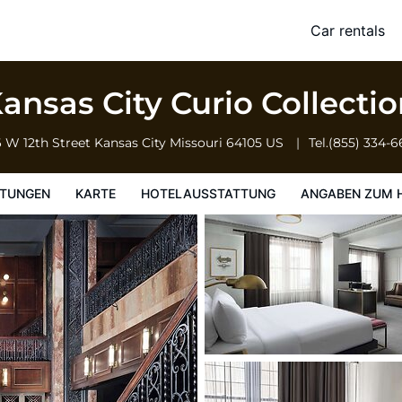
n by Hilton
Car rentals
ung
Angaben zum Hotel
Hotelrichtlinien
Kansas City Curio Collecti
6 W 12th Street
Kansas City
Missouri
64105
US
Tel.
(855) 334-6
TUNGEN
KARTE
HOTELAUSSTATTUNG
ANGABEN ZUM 