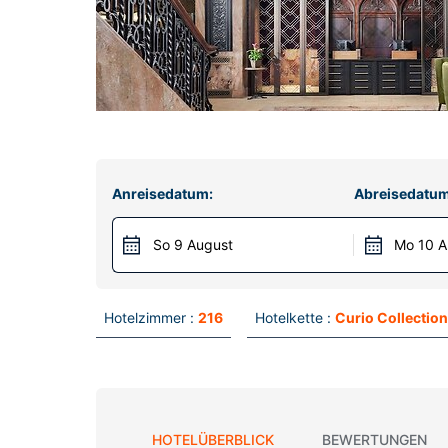
Anreisedatum:
Abreisedatum
So 9 August
Mo 10 A
Hotelzimmer :
216
Hotelkette :
Curio Collection
HOTELÜBERBLICK
BEWERTUNGEN