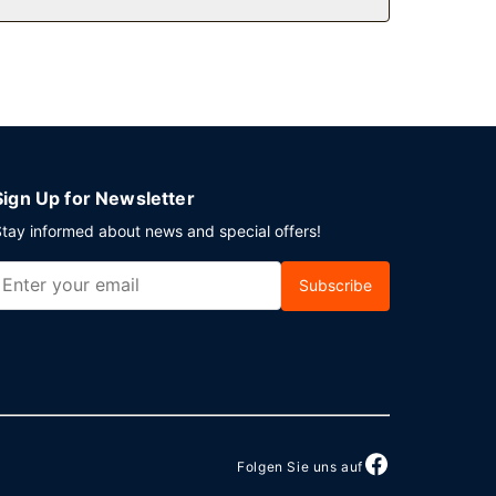
de von 07:00 Uhr bis 11:00 Uhr gegen Gebühr
altung in Kansas City planst, ist dieses Hotel
ferenzfläche und 4 Tagungsräume.
Sign Up for Newsletter
tay informed about news and special offers!
Subscribe
Folgen Sie uns auf