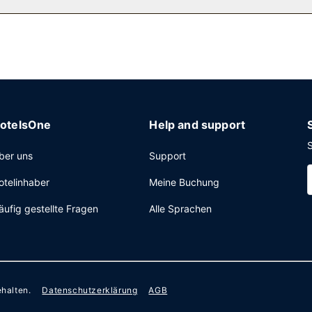
wird unter der Woche von 06:30 Uhr bis 10:00 Uhr und am Wochenen
ess-Check-out und ein Textilreinigungsservice. Wenn du eine Veranst
773 Quadratmeter) großen Veranstaltungsräumlichkeiten zählen Kon
otelsOne
Help and support
S
ber uns
Support
otelinhaber
Meine Buchung
äufig gestellte Fragen
Alle Sprachen
ehalten.
Datenschutzerklärung
AGB