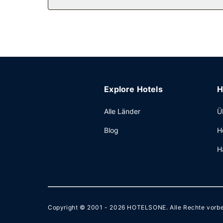
(bitte Zeiten beachten). Ein großes Frühstück 
angeboten.
Sonstige Einrichtungen
Zum Angebot gehören ein Businesscenter, ein Expr
eine gute Wahl, denn zu den 8324 Quadratfuß (
Explore Hotels
H
Alle Länder
Ü
Blog
H
H
Copyright © 2001 - 2026
HOTELSONE
. Alle Rechte vorb