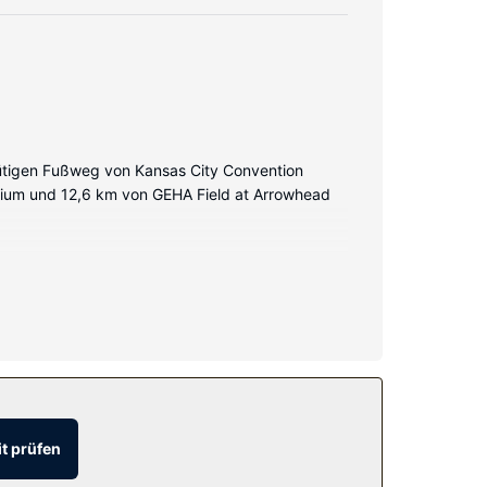
minütigen Fußweg von Kansas City Convention
adium und 12,6 km von GEHA Field at Arrowhead
lowtop Bett bietet Daunenbettdecken und
r bieten kostenlose Toilettenartikel und
d kostenlose Fitnessmöglichkeiten in der Nähe.
t prüfen
uf deinem Zimmer und nutz den Zimmerservice