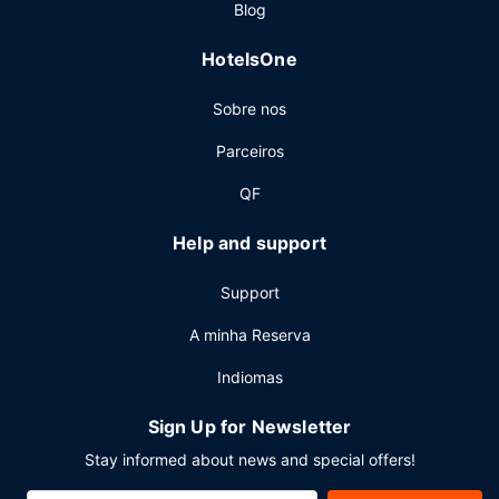
Blog
Outros serviços
HotelsOne
As principais comodidades incluem um business center
aberto 24 horas, registo de saída rápido e um serviço de
Sobre nos
limpeza a seco.
Parceiros
QF
Help and support
Support
A minha Reserva
Indiomas
Sign Up for Newsletter
Stay informed about news and special offers!