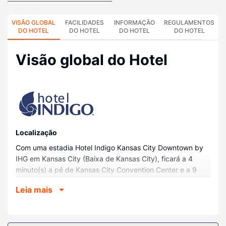
VISÃO GLOBAL
FACILIDADES
INFORMAÇÃO
REGULAMENTOS
DO HOTEL
DO HOTEL
DO HOTEL
DO HOTEL
Visão global do Hotel
Localização
Com uma estadia Hotel Indigo Kansas City Downtown by
IHG em Kansas City (Baixa de Kansas City), ficará a 4
minuto(s) a pé de Kansas City Convention Center e a 9
minuto(s) de T-Mobile Center. Este hotel está a 12,8 km
Leia mais
(7,9 mi) de GEHA Field at Arrowhead Stadium e a 15,8 km
(9,8 mi) de Worlds of Fun.
Quartos