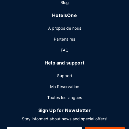
Blog
vos petits creux en profitant du service d'étage (horaires
limités) proposé par cet hôtel. Pour bien finir la journée,
HotelsOne
vous trouverez sur place un bar / salon. Un petit déjeuner
préparé sur commande est servi en semaine de 06 h 30 à
A propos de nous
12 h 00 et le week-end de 07 h 30 à 13 h 00 (en
supplément).
Partenaires
Autres services
FAQ
Les équipements et services proposés incluent un centre
d'affaires ouvert 24 h/24, un service de départ express et
Help and support
un service de nettoyage à sec / blanchisserie.
Support
Ma Réservation
Toutes les langues
Sign Up for Newsletter
Stay informed about news and special offers!