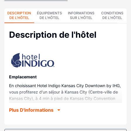
DESCRIPTION
ÉQUIPEMENTS
INFORMATIONS
CONDITIONS
DE L'HÔTEL
DE L'HÔTEL
SUR L'HÔTEL
DE L'HÔTEL
Description de l'hôtel
Emplacement
En choisissant Hotel Indigo Kansas City Downtown by IHG,
vous profiterez d'un séjour à Kansas City (Centre-ville de
Kansas City), à 4 min à pied de Kansas City Convention
Center (centre de congrès) et à 9 minutes de marche Salle
Plus D'informations
omnisports T-Mobile Center. Cet hôtel se trouve à 12,8 km
de Kauffman Stadium et à 12,8 km de GEHA Field at
Arrowhead Stadium.