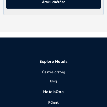
felszerelések és szolgáltatások közé tartozik telefon,
Árak Lekérése
kávé-/teafőzők és mennyezeti ventilátor is.
Az ingatlanhoz tartozó felszereltség
Hogy tejesen ellazuljon és kikapcsoljon, gyönyörködjön
a(z) terasz és a(z) kert nyújtotta kilátásban. Az egyéb
szolgáltatások és létesítmények közé tartozik a(z)
ingyenes wifihozzáférés.
Étterem
Hearthstone Elegant Lodge by the River vendégei a helyi
étterem kínálatából falatozhatnak.
Explore Hotels
Egyéb felszereltség
A szálláshelyen business center, 24 órában nyitva tartó
Összes ország
recepció és könyvtár is igénybe vehető. A(z) nyaralóház
Blog
több rendezvénytermet – konferenciaközpont és
tárgyalóterem – kínál különböző események
HotelsOne
lebonyolítására. Az autóval érkező vendégek számára
ingyenes egyéni parkolás biztosított a helyszínen.
Rólunk