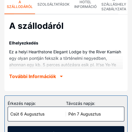
A
HOTEL
SZOLGÁLTATÁSOK
SZÁLLÁSHELY
SZÁLLODÁRÓL
INFORMÁCIÓ
SZABÁLYZATA
A szállodáról
Elhelyezkedés
Ez a helyi Hearthstone Elegant Lodge by the River Kamiah
egy olyan pontján fekszik a történelmi negyedben,
ahonnan egy kb. 5 perces autózásra esik pl. It'se Ye-Ye
Kaszinó vagy Kamiahi Kereskedelmi Kamara. Ez a helyi
További Információk
vízparti nyaralóház kb. 3,8 km-re található St Mary's
Kórház, ill. 4 km-re Folyó menti park helyszíneitől.
Szobák
Helyezze magát kényelembe a(z) 7 légkondicionált szoba
Érkezés napja:
Távozás napja:
egyikében, melyekben síkképernyős televízió is található.
Csüt 6 Augusztus
Pén 7 Augusztus
Ingyenes vezeték nélküli internet-hozzáférés és a
televíziókon nézhető műholdas csatornák kínálata mind a
vendégek kikapcsolódását szolgálja. A kényelmi