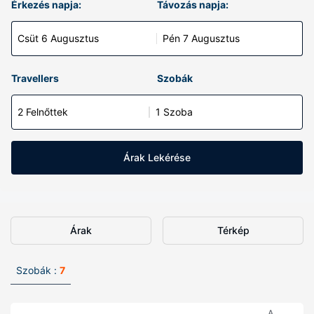
Érkezés napja:
Távozás napja:
Csüt 6 Augusztus
Pén 7 Augusztus
Travellers
Szobák
2 Felnőttek
1 Szoba
Árak Lekérése
Árak
Térkép
Szobák :
7
A