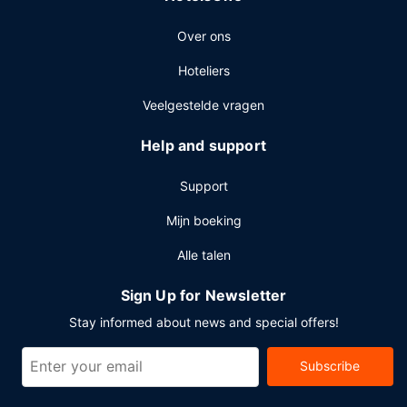
voor dit hotel met 2564 vierkante meter aan ruimte,
Over ons
waaronder een conferentieruimte en vergaderruimtes. Ter
plaatse heb je parkeerplaatsen.
Hoteliers
Veelgestelde vragen
Help and support
Support
Mijn boeking
Alle talen
Sign Up for Newsletter
Stay informed about news and special offers!
Subscribe