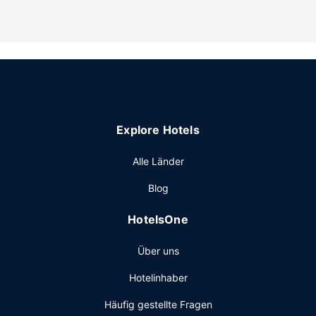
Ausstattung der Anlage
Verpasse folgende Freizeitmöglichkeiten nicht:
Fitnesscenter (rund um die Uhr geöffnet) und Außenpool.
Auch kostenloses WLAN und einen Concierge-Service
bietet dieses Hotel.
Restaurant
Deinen Durst kannst du an der Bar/Lounge stillen.
Explore Hotels
Sonstige Einrichtungen
Zum Angebot gehören ein Businesscenter und eine
Alle Länder
Wäscherei. Vor Ort gibt es Folgendes: Parken ohne Service
Blog
(kostenpflichtig).
HotelsOne
Über uns
Hotelinhaber
Häufig gestellte Fragen