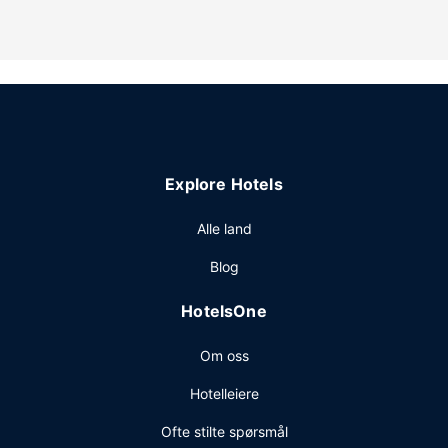
Fasiliteter på eiendommen
Gå ikke glipp av rekreasjonsfasiliteter som et døgnåpent
helsestudio og et utendørsbasseng. Dette hotellet tilbyr
også wi-fi (inkludert) og concierge-tjenester.
Restaurant
Stedet har en bar/lounge hvor du kan slukke tørsten med
din yndlingsdrink.
Explore Hotels
Andre fasiliteter
Gjester har tilgang til blant annet et forretningssenter og
Alle land
vaskeritjenester. Gjestene tilbys ubetjent parkering (mot et
Blog
tillegg) på stedet.
HotelsOne
Om oss
Hotelleiere
Ofte stilte spørsmål