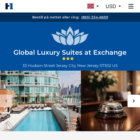
USD
Bestill på nettet eller ring:
(855) 334-6659
Global Luxury Suites at Exchange
33 Hudson Street
Jersey City
New Jersey
07302
US