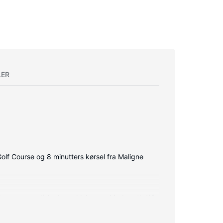
LER
olf Course og 8 minutters kørsel fra Maligne
dras og egyptiske bomuldslagner. Med gratis Wi-
er og hårtørrer.