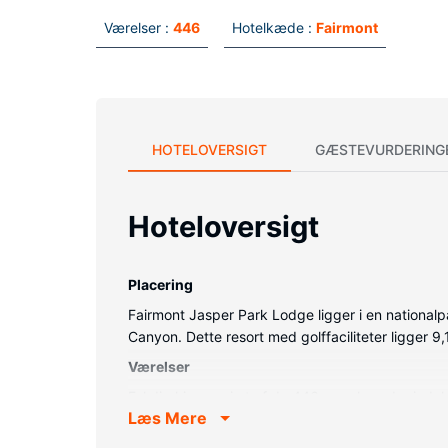
Værelser :
446
Hotelkæde :
Fairmont
HOTELOVERSIGT
GÆSTEVURDERING
Hoteloversigt
Placering
Fairmont Jasper Park Lodge ligger i en nationalp
Canyon. Dette resort med golffaciliteter ligger 9,
Værelser
Føl dig hjemme i et af de 446 værelser, der in
Læs Mere
Fi kan du altid komme på nettet, og digitale kana