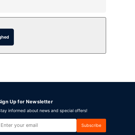
 øve dit sving på golfbanen eller nyde godt af
te resort inkluderer gratis trådløs
ighed
g nyd godt af roomservice (i et begrænset antal
f med din yndlingsdrink. Morgenmad tilberedt
rt har 25 møde- og konferencelokaler til
Sign Up for Newsletter
tay informed about news and special offers!
Subscribe