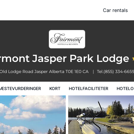
Car rentals
Kort
Hotelfaciliteter
Hoteloplysninger
Hotelregler
rmont Jasper Park Lodge
Old Lodge Road
Jasper
Alberta
T0E 1E0
CA
Tel.
(855) 334-665
ÆSTEVURDERINGER
KORT
HOTELFACILITETER
HOTELO