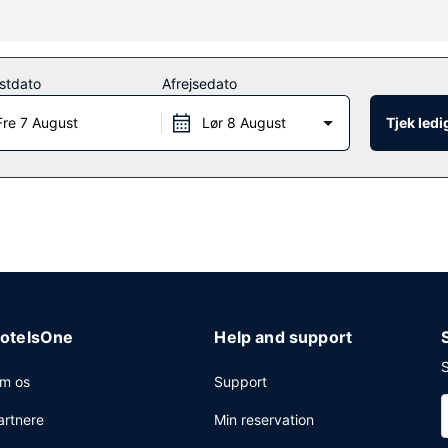
 tilbyder massage, kropsbehandlinger og ansigtsbehandlinger. Du kan
døgnåbent motionscenter og en udendørs pool. Andre faciliteter på det
spillerum.
stdato
Afrejsedato
Fre 7 August
Lør 8 August
Tjek led
, som er en af dette resorts 5 restauranter, eller bliv på værelset, o
ffebar/café. Besøg baren/loungen eller baren ved poolen, og slap a
7.00 til kl. 11.00.
station, gratis aviser i lobbyen og renseri/vaskeservice. Dette reso
ighed på stedet.
otelsOne
Help and support
S
m os
Support
artnere
Min reservation