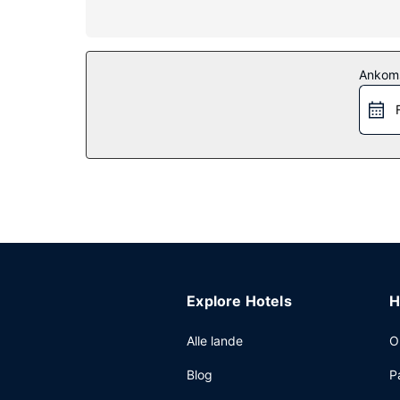
Ejendomsfacilitet
Forkæl dig selv med et besøg i stedets spa, der
de andre rekreative faciliteter, som omfatter et 
internetadgang, concierge-tjenester og spillehal/
Ankom
Restaurant
Spis dig mæt i italienske retter på Orso Trattoria
timer). Du kan også købe en snack på stedets ka
efter bestilling tilbydes mod gebyr dagligt fra kl. 0
Andre faciliteter
Gæsterne har blandt andet adgang til en computer
rådighed. Gratis selvstændig parkering er til råd
Explore Hotels
H
Alle lande
O
Blog
P