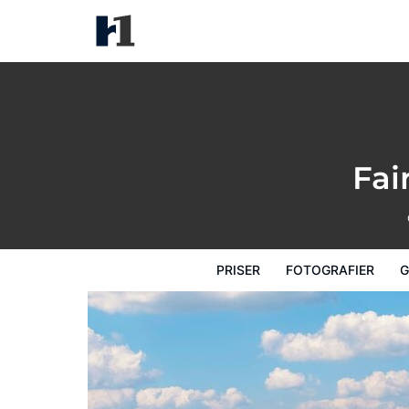
Fairmont Jasper Park Lodge
Priser
Fotografier
Gæstevurderinger
Fai
PRISER
FOTOGRAFIER
G