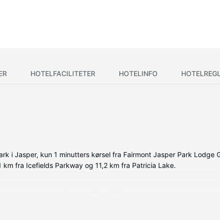
ER
HOTELFACILITETER
HOTELINFO
HOTELREG
ark i Jasper, kun 1 minutters kørsel fra Fairmont Jasper Park Lodge G
1 km fra Icefields Parkway og 11,2 km fra Patricia Lake.
deholder espressomaskine og LED-tv. Din seng er udstyret med topma
ler sørger for underholdningen. Badeværelserne har gratis toiletartikl