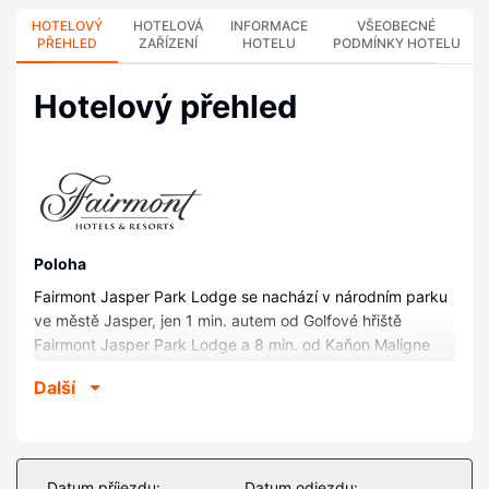
HOTELOVÝ
HOTELOVÁ
INFORMACE
VŠEOBECNÉ
PŘEHLED
ZAŘÍZENÍ
HOTELU
PODMÍNKY HOTELU
Hotelový přehled
Poloha
Fairmont Jasper Park Lodge se nachází v národním parku
ve městě Jasper, jen 1 min. autem od Golfové hřiště
Fairmont Jasper Park Lodge a 8 min. od Kaňon Maligne
Canyon. Tento hotelový komplex s golfovým hřištěm se
Další
nachází 9,1 km od Dálnice Icefields Parkway a 11,2 km od
Jezero Patricia Lake.
Pokoje
V jednom z 446 pokojů, k jejichž vybavení patří
Datum příjezdu:
Datum odjezdu: