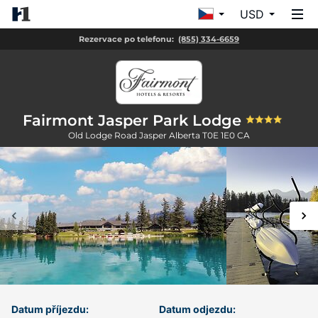
USD
Rezervace po telefonu:
(855) 334-6659
Fairmont Jasper Park Lodge
Old Lodge Road
Jasper
Alberta
T0E 1E0
CA
Datum příjezdu:
Datum odjezdu: