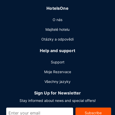
kavárně. Chcete-li si vychutnat svůj oblíbený nápoj, bude
HotelsOne
vám k dispozici bar/salonek nebo bar u bazénu. Hotel
podává denně od 7:00 do 11:00 za příplatek teplou
O nás
snídani.
Další vybavení
Majitelé hotelu
Hostům jsou k dispozici počítačová stanice, zapůjčení
Otázky a odpovědi
novin ve vestibulu a čistírna oděvů. Obchodní a
společenské akce lze pořádat v 25 zasedacích
Help and support
místnostech. Přímo v areálu je hostům k dispozici
samostatné parkování zdarma.
Support
Moje Rezervace
Všechny jazyky
Sign Up for Newsletter
Stay informed about news and special offers!
Subscribe