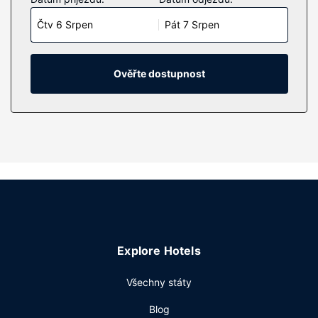
espressovač a LED televize, se budete cítit jako doma. Na
Čtv 6 Srpen
Pát 7 Srpen
posteli je připravena polstrovaná matrace a ložní prádlo z
egyptské bavlny. Bezdrátový internet zdarma vám zajistí
spojení se světem a televize, která nabízí digitální kanály,
dobrou zábavu. K vybavení koupelen patří toaletní
Ověřte dostupnost
potřeby zdarma a vysoušeč vlasů.
Vybavení nemovitosti
Wellness centrum nabízí následující služby: masáže, péče
o tělo a péče o obličej. Kromě golfového hřiště můžete
využít řadu dalších rekreačních zařízení, mezi něž patří
fitness a wellness centrum s nepřetržitým provozem a
venkovní bazén. Součástí vybavení jsou také bezdrátový
internet zdarma, rozšířené recepční služby a místnost s
herními automaty.
Restaurace
Explore Hotels
Orso Trattoria je jednou z 5 restaurací v areálu tohoto
Všechny státy
hotelového komplexu. Podává se zde italská kuchyně.
Dostanete-li hlad, můžete také využít pokojovou službu s
Blog
omezeným provozem nebo si zakoupit občerstvení v