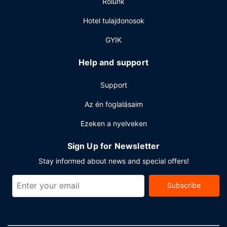
Rólunk
szolgáltatását: meghatározott napszakokban
rendelkezésre álló szobaszerviz. Zárd a napot egy frissítő
Hotel tulajdonosok
itallal a bár/társalgó kínálatából. Az ár egy ingyenes
svédasztalos reggeli típusú reggelit tartalmaz.
GYIK
Egyéb felszereltség
Help and support
A szálláshelyen 24 órában nyitva tartó business center,
gyorsított kijelentkezési lehetőség és ingyenes újságok is
Support
igénybe vehető. Jackson városában tervez valamilyen
eseményt? Ez a(z) hotel 11 négyzetláb (1 négyzetméter)
Az én foglalásaim
konferenciatér és tárgyalótermek céljára fenntartott
Ezeken a nyelveken
területtel rendelkezik. Az autóval érkező vendégek
számára ingyenes egyéni parkolás biztosított a helyszínen.
Sign Up for Newsletter
Stay informed about news and special offers!
Subscribe