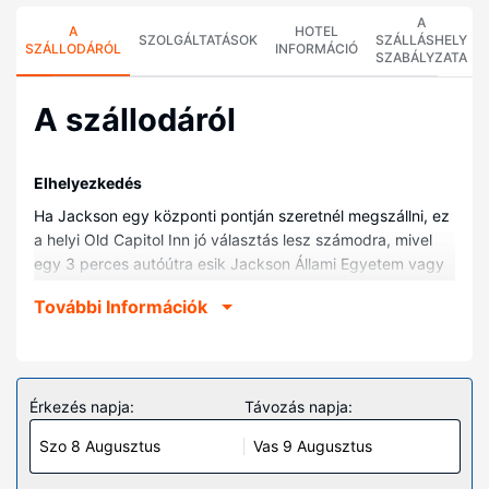
A
A
HOTEL
SZOLGÁLTATÁSOK
SZÁLLÁSHELY
SZÁLLODÁRÓL
INFORMÁCIÓ
SZABÁLYZATA
A szállodáról
Elhelyezkedés
Ha Jackson egy központi pontján szeretnél megszállni, ez
a helyi Old Capitol Inn jó választás lesz számodra, mivel
egy 3 perces autóútra esik Jackson Állami Egyetem vagy
14 percesre Brandoni Amfiteátrum helyszíneitől. Ez a helyi
További Információk
hotel kb. 0,2 km-re található Mississippi Háborús
Emléképület, ill. 0,2 km-re Old Capitol Museum (a
kongreszus valaha volt székháza, ma múzeum)
helyszíneitől.
Érkezés napja:
Távozás napja:
Szobák
Szo 8 Augusztus
Vas 9 Augusztus
Ezen a szálláshelyen igazán otthon érezheti majd magát
a(z) 24 egyedi dekorációval kialakított szoba egyikében.