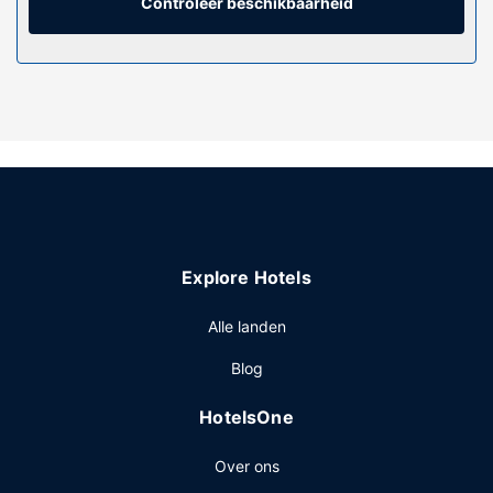
Controleer beschikbaarheid
Algemene voorziening
Verwen jezelf met massages, lichaamsbehandelingen en
gezichtsbehandelingen wanneer je de spa bezoekt. Je
vindt de recreatieve voorzieningen vast wel leuk, met
onder meer 2 binnenzwembaden, een indoor tennisbaan
en een sauna. Andere kenmerken van dit hotel zijn gratis
wifi, een spelletjesruimte en cadeauwinkels/kiosken.
Dankzij de gratis lokale shuttledienst kunnen gasten
andere nabije bestemmingen bezoeken.
Restaurant
Explore Hotels
Ga iets eten bij Cruize Bar Brasserie, een van de 3
restaurants van dit hotel, of blijf lekker binnen en profiteer
Alle landen
van de 24-uurs roomservice. Er zijn ook snacks
beschikbaar in de koffiebar/het café. Wil je even
Blog
ontspannen? Kom tot rust met een lekker drankje in één
van de 3 bars/lounges. Dagelijks kun je tegen betaling
HotelsOne
genieten van een lekker ontbijtbuffet, dat geserveerd
wordt van 07.30 uur tot 11.00 uur.
Over ons
Overige voorzieningen