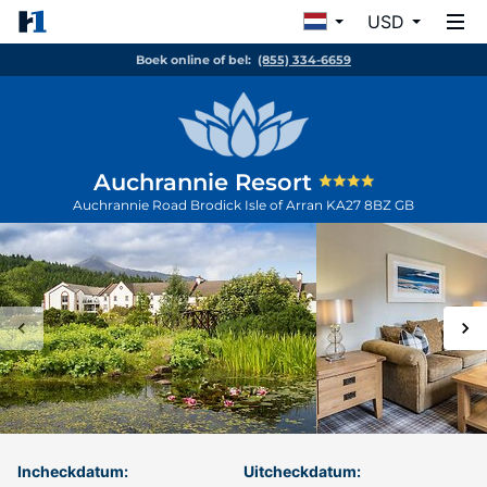
USD
Boek online of bel:
(855) 334-6659
Auchrannie Resort
Auchrannie Road Brodick
Isle of Arran
KA27 8BZ
GB
Incheckdatum:
Uitcheckdatum: