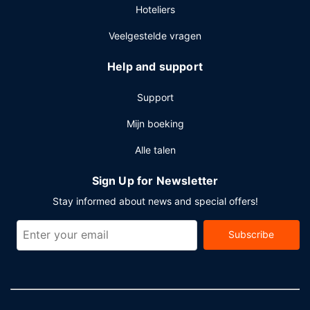
Hoteliers
Enkele van de voorzieningen zijn een computerstation, een
stomerij/wasserijservice en een 24-uurs receptie. Plan je
Veelgestelde vragen
een evenement in Isle of Arran? Kies voor dit hotel met 0
vierkante meter aan ruimte, waaronder een
Help and support
conferentieruimte en een vergaderruimte. Ter plaatse heb
je gratis parkeerplaatsen.
Support
Mijn boeking
Alle talen
Sign Up for Newsletter
Stay informed about news and special offers!
Subscribe