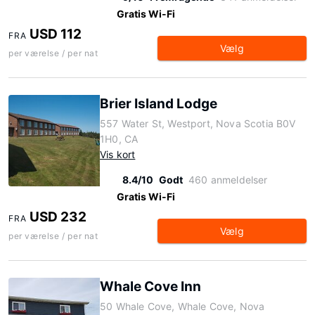
Gratis Wi-Fi
USD 112
FRA
Vælg
per værelse / per nat
Brier Island Lodge
557 Water St, Westport, Nova Scotia B0V
1H0, CA
Vis kort
8.4/10
Godt
460 anmeldelser
Gratis Wi-Fi
USD 232
FRA
Vælg
per værelse / per nat
Whale Cove Inn
50 Whale Cove, Whale Cove, Nova