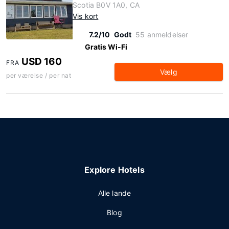
Scotia B0V 1A0, CA
Vis kort
7.2/10
Godt
55 anmeldelser
Gratis Wi-Fi
USD 160
FRA
Vælg
per værelse / per nat
Explore Hotels
Alle lande
Blog