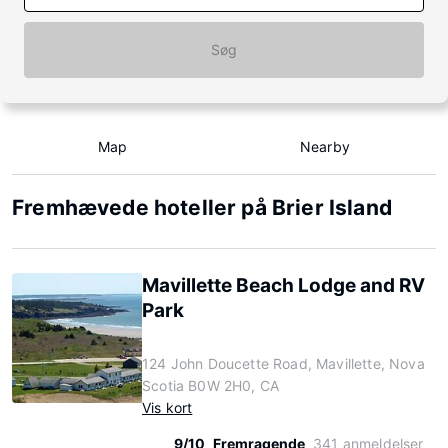
Søg
Map
Nearby
Fremhævede hoteller på Brier Island
Mavillette Beach Lodge and RV
Park
124 John Doucette Road, Mavillette, Nova
Scotia B0W 2H0, CA
Vis kort
9/10
Fremragende
341 anmeldelser