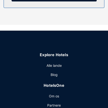
internetadgang og hjælp med udflugter/billetter. Dette
motel tilbyder desuden picnicområde, havegrill og
automat.
Andre faciliteter
Personale er kun til rådighed i receptionen i et begrænset
antal timer. Gratis selvstændig parkering er til rådighed på
stedet.
Explore Hotels
Alle lande
Blog
HotelsOne
Om os
Partnere