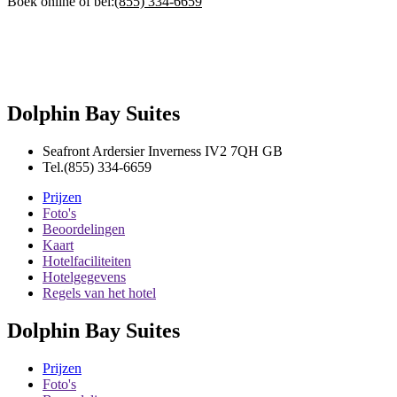
Boek online of bel:
(855) 334-6659
Dolphin Bay Suites
Seafront Ardersier
Inverness
IV2 7QH
GB
Tel.
(855) 334-6659
Prijzen
Foto's
Beoordelingen
Kaart
Hotelfaciliteiten
Hotelgegevens
Regels van het hotel
Dolphin Bay Suites
Prijzen
Foto's