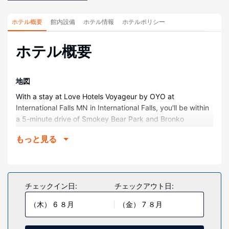
ホテル概要
館内設備
ホテル情報
ホテルポリシー
ホテル概要
地図
With a stay at Love Hotels Voyageur by OYO at
International Falls MN in International Falls, you'll be within
a 5-minute drive of Smokey Bear Park and Bronko
Nagurski Museum. This motel is 10.6 mi (17 km) from
もっと見る
Voyageurs National Park and 1 mi (1.7 km) from St.
Thomas Aquinas Parish.
部屋
Make yourself at home in one of the 25 air-conditioned
チェックイン日:
チェックアウト日:
rooms featuring microwaves and Smart televisions.
（木） 6 ８月
（金） 7 ８月
Complimentary wireless internet access keeps you
connected, and cable programming is available for your
entertainment. Private bathrooms with showers feature