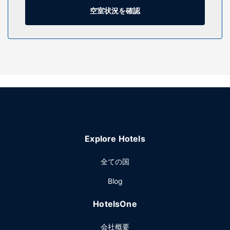
complimentary toiletries and hair dryers. Conveniences
空室状況を確認
include coffee/tea makers, and housekeeping is provided
daily.
施設
Make use of convenient amenities, which include
complimentary wireless internet access and a vending
machine.
Explore Hotels
全ての国
Blog
HotelsOne
会社概要