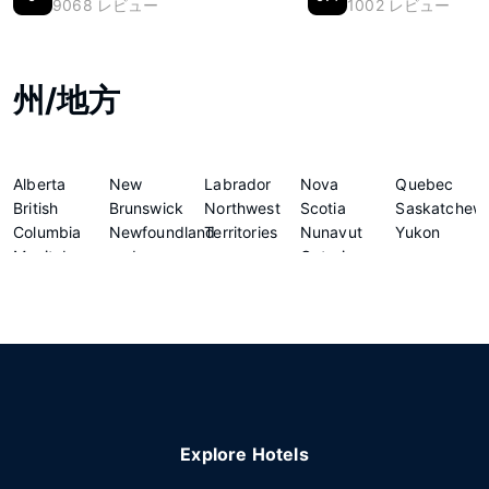
9068 レビュー
1002 レビュー
州/地方
Alberta
New
Labrador
Nova
Quebec
British
Brunswick
Northwest
Scotia
Saskatchew
Columbia
Newfoundland
Territories
Nunavut
Yukon
Manitoba
and
Ontario
Explore Hotels