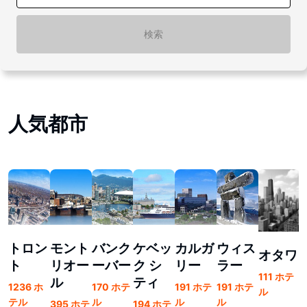
検索
人気都市
トロン
モント
バンク
ケベッ
カルガ
ウィス
オタワ
ト
リオー
ーバー
ク シ
リー
ラー
111 ホテ
ル
ティ
1236 ホ
170 ホテ
191 ホテ
191 ホテ
ル
1
テル
ル
ル
ル
395 ホテ
194 ホテ