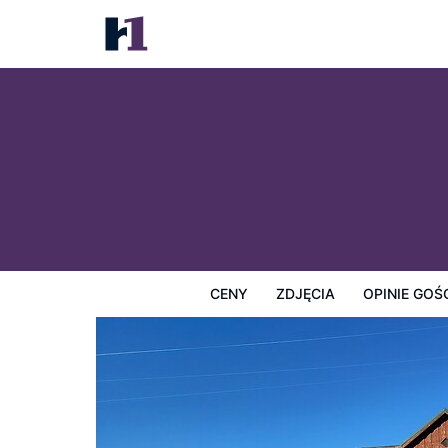
Hulett Motel
Ceny
Zdjęcia
Opinie Gości
Mapę
Usługi Hotel
CENY
ZDJĘCIA
OPINIE GOŚ