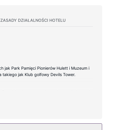
ZASADY DZIAŁALNOŚCI HOTELU
ch jak Park Pamięci Pionierów Hulett i Muzeum i
a takiego jak Klub golfowy Devils Tower.
y. Bezpłatny bezprzewodowy dostęp do internetu
stawy do parzenia kawy i herbaty oraz