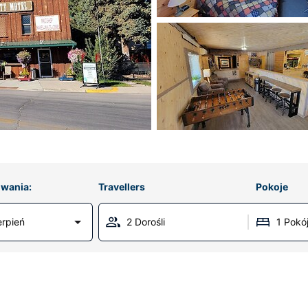
wania:
Travellers
Pokoje
erpień
2 Dorośli
1 Pokó