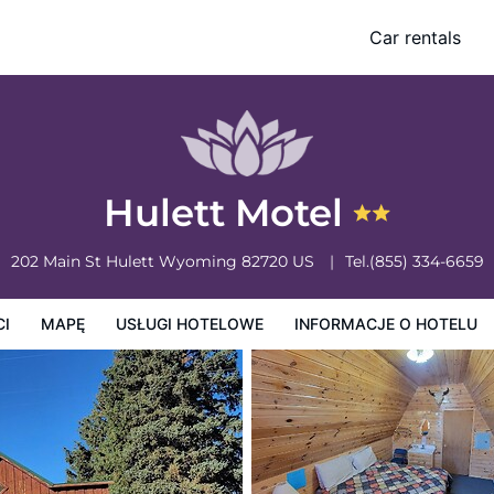
Car rentals
owe
Informacje o hotelu
Zasady działalności hotelu
Hulett Motel
202 Main St
Hulett
Wyoming
82720
US
Tel.
(855) 334-6659
CI
MAPĘ
USŁUGI HOTELOWE
INFORMACJE O HOTELU