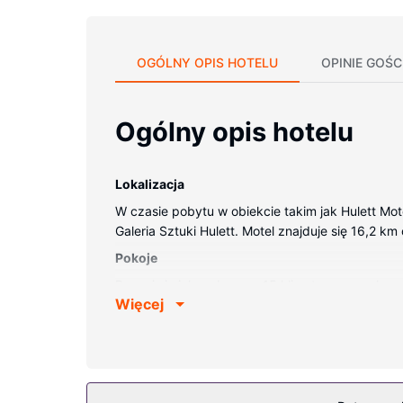
OGÓLNY OPIS HOTELU
OPINIE GOŚC
Ogólny opis hotelu
Lokalizacja
W czasie pobytu w obiekcie takim jak Hulett Mote
Galeria Sztuki Hulett. Motel znajduje się 16,2 km
Pokoje
Poczuj się jak w domu w 15 klimatyzowanych po
Więcej
zapewni łączność ze światem, a telewizja satel
sprzątanie na życzenie.
Udogodnienia w obiekcie
Dostępne udogodnienia to bezpłatny bezprzewod