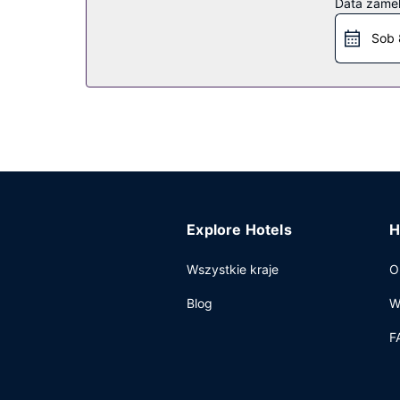
Pozostałe udogodnienia
Data zame
Recepcja jest czynna w określonych godzinach.
Sob 
Explore Hotels
H
Wszystkie kraje
O
Blog
W
F