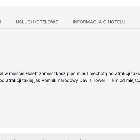
I
USŁUGI HOTELOWE
INFORMACJA O HOTELU
l w mieście Hulett zamieszkasz pięć minut piechotą od atrakcji taki
 od atrakcji takiej jak Pomnik narodowy Devils Tower i 1 km od miejsc
kojach, których wyposażenie to lodówka i telewizor płaskoekranow
itarna — rozrywkę. Udogodnienia obejmują kuchenki mikrofalowe i ze
owy dostęp do internetu i teren piknikowy.