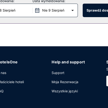
ldowania:
Data wymeldowania:
 Udogodnienia na miejscu to bezpłatne parkowanie samodzielne.
8 Sierpień
Nie 9 Sierpień
Sprawdź do
otelsOne
Help and support
S
 nas
Support
łaściciele hoteli
Moja Rezerwacja
AQ
Wszystkie języki