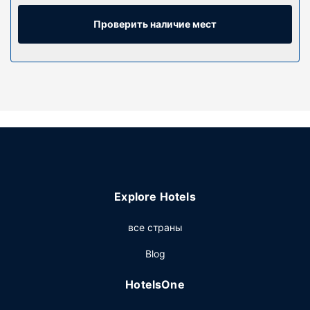
позволит всегда оставаться на связи, а спутниковое
телевидение не даст скучать. Предоставляются
Проверить наличие мест
следующие удобства и услуги: микроволновые печи и
кофеварки/чайники. Уборка номеров осуществляется
по требованию.
Особенности объекта
Гостям предоставляются такие услуги и удобства как
бесплатный беспроводной доступ в интернет и место
для пикника.
Другие особенности
Стойка регистрации работает по расписанию.
Explore Hotels
Предоставляется бесплатная самостоятельная
парковка.
все страны
Blog
HotelsOne