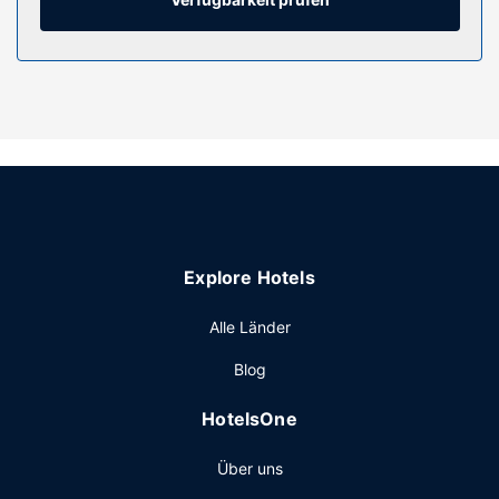
Schreibtische.
Ausstattung der Anlage
Nimm dir ausreichend Zeit für Einrichtungen wie:
Fitnessmöglichkeiten und Außenpool (je nach Saison
geöffnet). Kostenloses WLAN, ein Concierge-Service und
ein Hochzeitsservice stehen ebenfalls zur Verfügung.
Restaurant
Genieße spanische Küche im Osca, einem ein Restaurant,
das eine Bar/Lounge bietet, oder bleib bequem auf deinem
Explore Hotels
Zimmer und nutz den Zimmerservice (bitte Zeiten
beachten). Ein Frühstücksbuffet wird unter der Woche von
Alle Länder
07:00 Uhr bis 10:00 Uhr und am Wochenende von
07:00 Uhr bis 10:30 Uhr gegen Gebühr angeboten.
Blog
Sonstige Einrichtungen
HotelsOne
Zum Angebot gehören ein Businesscenter, ein
Textilreinigungsservice und eine rund um die Uhr besetzte
Über uns
Rezeption. Für Veranstaltungen stehen folgende
Einrichtungen zur Verfügung: ein Konferenzzentrum und 8