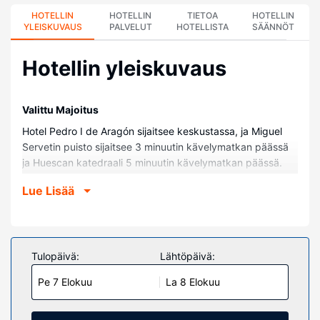
HOTELLIN
HOTELLIN
TIETOA
HOTELLIN
YLEISKUVAUS
PALVELUT
HOTELLISTA
SÄÄNNÖT
Hotellin yleiskuvaus
Valittu Majoitus
Hotel Pedro I de Aragón sijaitsee keskustassa, ja Miguel
Servetin puisto sijaitsee 3 minuutin kävelymatkan päässä
ja Huescan katedraali 5 minuutin kävelymatkan päässä.
Tämä luksusluokan hotelli sijaitsee 0,7 km:n päässä
Lue Lisää
kohteesta Santa Marian kollegiaatti ja 0,8 km:n päässä
kohteesta Manuel Benito Molinerin kulttuurikeskus.
Huoneet
Kaikkien 129 huoneen mukavuuksiin kuuluu ilmastointi.
Tulopäivä:
Lähtöpäivä:
Mukavuuksiin kuuluu satelliittikanavat sekä ilmainen
Pe 7 Elokuu
La 8 Elokuu
langaton internetyhteys. Huoneissa on oma kylpyhuone, ja
sen varusteluun kuuluu kylpyamme tai suihku,
sadesuihkupää ja ilmaiset hygieniatuotteet. Varusteluun