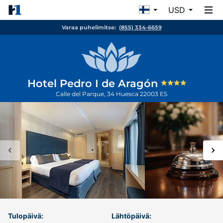
USD
Varaa puhelimitse:
(855) 334-6659
Hotel Pedro I de Aragón
Calle del Parque, 34
Huesca
22003
ES
Tulopäivä:
Lähtöpäivä: