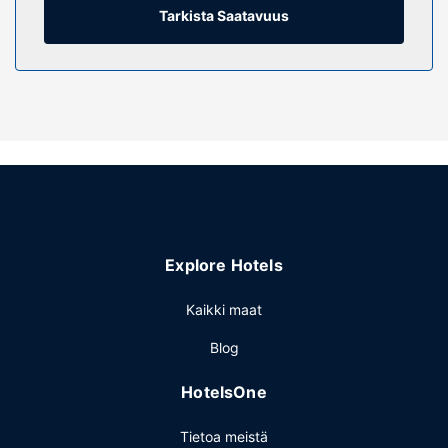
kuuluu puhelin, tallelokero ja työpöytä.
Tarkista Saatavuus
Kiinteistön miellyttävyys
Hotellin tarjoamiin harrastuksiin/mukavuuksiin kuuluu
kuntokeskus ja kauden mukainen ulkouima-allas. Tämän
hotellin palveluihin kuuluu muun muassa ilmainen langaton
internetyhteys, concierge-palvelut ja hääpalvelut.
Ravintola
Majoituspaikan ravintolan, Osca, erikoisuuksiin kuuluu
espanjalainen keittiö. Käytössäsi on myös baari/aulabaari
ja huonepalvelu (rajoitettuina aikoina). Lisämaksullinen
Explore Hotels
buffetaamiainen tarjoillaan arkipäivisin klo 7.00–10.00 ja
viikonloppuisin klo 7.00–10.30.
Kaikki maat
Muut mukavuudet
Blog
Käytössäsi on business center,
kuivapesula-/pesulapalvelut ja ympäri vuorokauden auki
HotelsOne
oleva vastaanotto. Tämä hotelli tarjoaa asiakkailleen
seuraavat kokoustilat: konferenssikeskus ja 8
Tietoa meistä
kokoushuonetta. Palveluihin kuuluu maksullinen