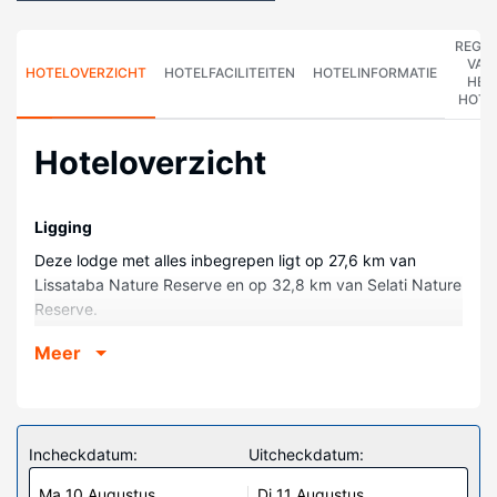
REGE
VAN
HOTELOVERZICHT
HOTELFACILITEITEN
HOTELINFORMATIE
HET
HOTE
Hoteloverzicht
Ligging
Deze lodge met alles inbegrepen ligt op 27,6 km van
Lissataba Nature Reserve en op 32,8 km van Selati Nature
Reserve.
Kamers
Meer
Doe of je thuis bent in één van de 11 klimaatgeregelde
kamers met een minibar. Alle kamers hebben een
gemeubileerd balkon of terras. Er is gratis wifi op de kamer
als je op het internet wilt surfen. De privébadkamers met
Incheckdatum:
Uitcheckdatum:
aparte badkuipen en douches hebben elk diepe baden en
Ma 10 Augustus
Di 11 Augustus