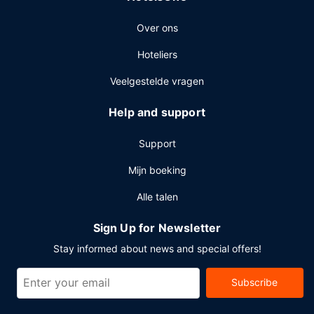
gebruikmaken van een shuttleservice van/naar de
Over ons
luchthaven (op verzoek beschikbaar) en vervoer van/naar
het busstation.
Hoteliers
Veelgestelde vragen
Help and support
Support
Mijn boeking
Alle talen
Sign Up for Newsletter
Stay informed about news and special offers!
Subscribe