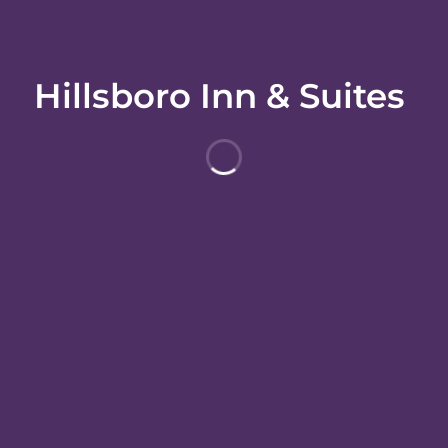
Hillsboro Inn & Suites
ホテル情報
ホテルポリシー
ズボロ公共図書館やヒルスボーロ エルクス カントリー クラブまで徒歩で
 4.9 km の場所にあります。
レンジなどが備わっており、ゆっくりおくつろぎいただけます。WiFi (
ニティ (無料)があります。デスク、コーヒー / ティーメーカーをご