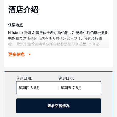
酒店介绍
住宿地点
Hillsboro 宾馆 & 套房位于希尔斯伯勒，距离希尔斯伯勒公共图
书馆和希尔斯伯勒厄尔克斯乡村俱乐部不到 15 分钟步行路
程。 此汽车旅馆距离希尔斯伯勒县法院 0.9 英里（1.4 公
里），距离高地区域医院 3.1 英里（4.9 公里）。
更多信息
客房
有 16 间空调客房提供冰箱和微波炉；您定能在旅途中找到家
的舒适。提供免费无线网络，方便您与朋友保持联系；有线频
道可满足您的娱乐需求。浴室提供淋浴设施和免费洗浴用品。
入住日期:
退房日期:
便利设施包括书桌和茶具/咖啡用具；而且每天提供客房服务。
星期四 6 8月
星期五 7 8月
物业设施
这个汽车旅馆提供指定吸烟区。
查看空房情况
餐厅
您可享受汽车旅馆的部分时段客房送餐服务。