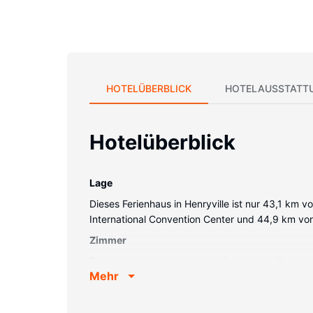
HOTELÜBERBLICK
HOTELAUSSTATT
Hotelüberblick
Lage
Dieses Ferienhaus in Henryville ist nur 43,1 km
International Convention Center und 44,9 km von
Zimmer
Für einen unvergesslichen Aufenthalt verfügt die
Mehr
Ofen, eine Herdplatte und eine Mikrowelle. Vor 
Anfrage zur Verfügung.
Ausstattung der Anlage