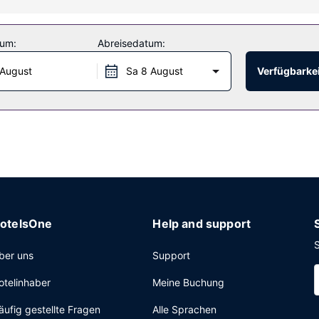
n zur Austattung.
tum:
Abreisedatum:
kostenlos).
 August
Sa 8 August
Verfügbarkei
otelsOne
Help and support
S
ber uns
Support
otelinhaber
Meine Buchung
äufig gestellte Fragen
Alle Sprachen