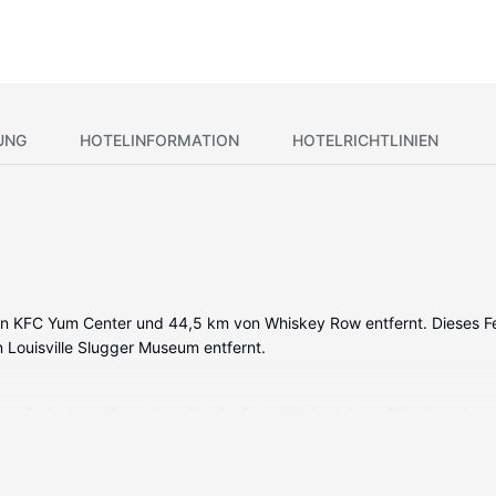
UNG
HOTELINFORMATION
HOTELRICHTLINIEN
 von KFC Yum Center und 44,5 km von Whiskey Row entfernt. Dieses Fe
 Louisville Slugger Museum entfernt.
ses Ferienhaus über einen Kamin. Freu dich in deinem Privatbereich 
Ort findest du jeglichen Komfort, darunter eine Waschmaschine und ei