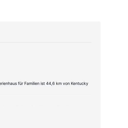
rienhaus für Familien ist 44,6 km von Kentucky
auf einen Balkon. Die Küche verfügt über einen
nen Deckenventilator. Zimmerreinigung steht auf