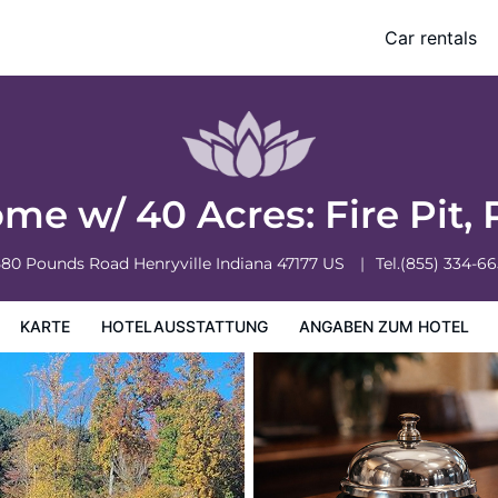
ivate Lake
Car rentals
zum Hotel
Hotelrichtlinien
 w/ 40 Acres: Fire Pit, 
580 Pounds Road
Henryville
Indiana
47177
US
Tel.
(855) 334-6
KARTE
HOTELAUSSTATTUNG
ANGABEN ZUM HOTEL