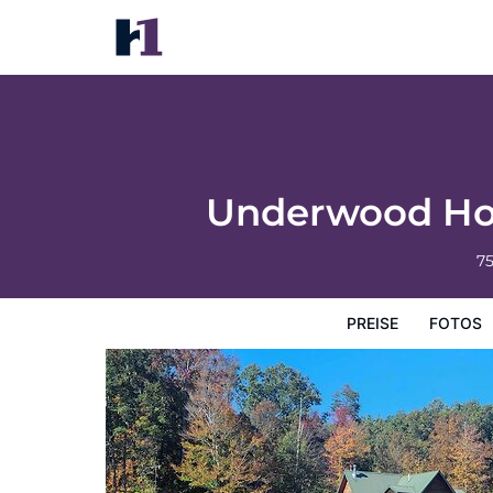
Underwood Home w/ 40 Acres: Fire Pit, Pr
Preise
Fotos
Karte
Hotelausstattung
Angaben 
Underwood Home
7
PREISE
FOTOS