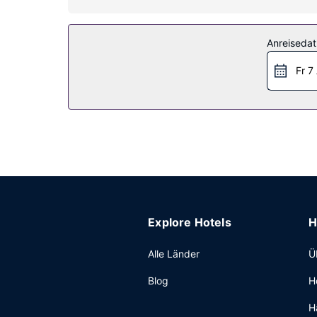
Kostenloses WLAN und Grillmöglichkeiten gehöre
Sonstige Einrichtungen
Anreiseda
Vor Ort gibt es Folgendes: Parken ohne Service (
Fr 7
Explore Hotels
H
Alle Länder
Ü
Blog
H
H