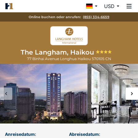
USD
Online buchen oder anrufen:
(855) 334-6659
The Langham, Haikou
77 Binhai Avenue Longhua
Haikou
570105
CN
Anreisedatum:
Abreisedatum: