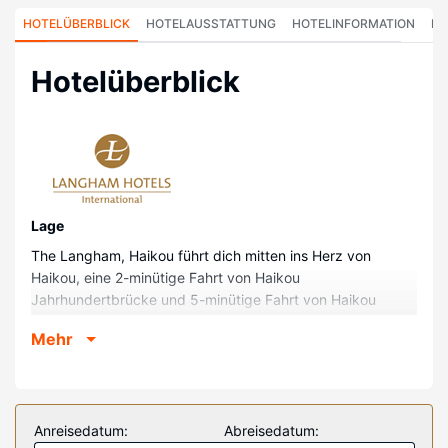
HOTELÜBERBLICK
HOTELAUSSTATTUNG
HOTELINFORMATION
HO
Hotelüberblick
Lage
The Langham, Haikou führt dich mitten ins Herz von
Haikou, eine 2-minütige Fahrt von Haikou
Jahrhundertbrücke und 5-minütige Fahrt von Haikou
Arkadenstraße entfernt. Dieses Hotel im luxuriösen Stil ist
Mehr
4 km von Haikou Uhrturm und 5,7 km von Hainan
Universität entfernt.
Zimmer
Fühl dich in einem der 249 klimatisierten Zimmer mit LCD-
Anreisedatum:
Abreisedatum:
Fernseher wie zu Hause. Dein Bett bietet