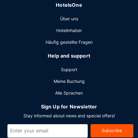
HotelsOne
Kabel, ein Businesscenter und kostenlose Zeitungen in der
Lobby. Wenn du eine Veranstaltung in Haikou planst, ist
Über uns
dieses Hotel eine gute Wahl, denn zu den 6071
Quadratfuß (564 Quadratmeter) großen
Hotelinhaber
Veranstaltungsräumlichkeiten zählen ein Konferenzzentrum
und 4 Tagungsräume. Vor Ort gibt es Folgendes: Parken
Häufig gestellte Fragen
ohne Service (kostenlos).
Help and support
Support
Meine Buchung
Alle Sprachen
Sign Up for Newsletter
Stay informed about news and special offers!
Subscribe